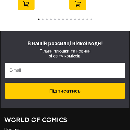
(29347)
(21372)
В нашій розсилці ніякої води!
Тільки плюшки та новини
зі світу коміксів.
E-mail
Підписатись
Про нас