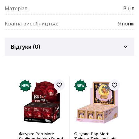
Матеріал:
Вініл
Країна виробництва:
Японія
Відгуки (
0
)
Відгуків про товар ще
немає
Додайте відгук і отримайте 50 грн на свій
NEW
NEW
рахунок
Залишити відгук
Фігурка Pop Mart:
Фігурка Pop Mart:
Skullpanda: You Found
Twinkle Twinkle: Light