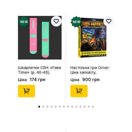
Відгуків про товар ще
немає
Додайте відгук і отримайте 50 грн на свій
NEW
NEW
рахунок
Залишити відгук
Шкарпетки CEH: «Fake
Настільна гра Orner:
Time» (р. 40-45),
Ціна заповіту,
(91680)
(253755)
174 грн
900 грн
Ціна
Ціна