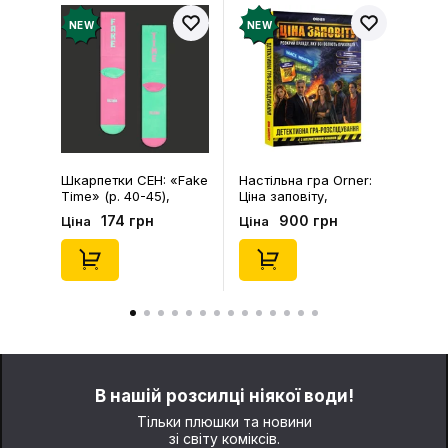
NEW
NEW
Шкарпетки CEH: «Fake
Настільна гра Orner:
Time» (р. 40-45),
Ціна заповіту,
(91680)
(253755)
174 грн
900 грн
Ціна
Ціна
В нашій розсилці ніякої води!
Тільки плюшки та новини
зі світу коміксів.