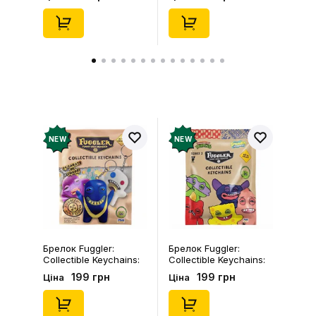
(Blind Box: 1 з 24),
46), (15475)
(11550)
NEW
NEW
Брелок Fuggler:
Брелок Fuggler:
Collectible Keychains:
Collectible Keychains:
Gold Edition: Series 3
Series 2 (Blind Box: 1 з
199 грн
199 грн
Ціна
Ціна
(Blind Box: 1 з 24),
46), (15475)
(11550)