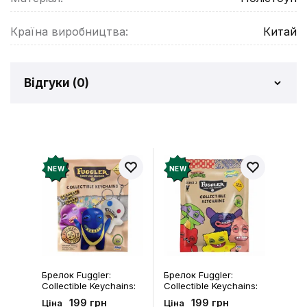
Країна виробництва:
Китай
Відгуки (
0
)
Відгуків про товар ще
немає
Додайте відгук і отримайте 50 грн на свій
NEW
NEW
рахунок
Залишити відгук
Брелок Fuggler:
Брелок Fuggler:
Collectible Keychains:
Collectible Keychains:
Gold Edition: Series 3
Series 2 (Blind Box: 1 з
199 грн
199 грн
Ціна
Ціна