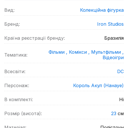
Вид:
Колекційна фігурка
Бренд:
Iron Studios
Країна реєстрації бренду:
Бразилія
Фільми ,
Комікси ,
Мультфільми ,
Тематика:
Відеоігри
Всесвіти:
DC
Персонаж:
Король Акул (Нанауе)
В комплекті:
Ні
Розмір (висота):
23
см
Матеріал:
Полістоун