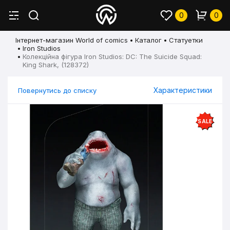
0
0
Інтернет-магазин World of comics
Каталог
Статуетки
Iron Studios
Колекційна фігура Iron Studios: DC: The Suicide Squad:
King Shark, (128372)
Характеристики
Повернутись до списку
SALE