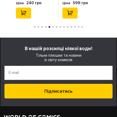
(168810)
карти 2, (940245)
240 грн
599 грн
Ціна
Ціна
В нашій розсилці ніякої води!
Тільки плюшки та новини
зі світу коміксів.
E-mail
Підписатись