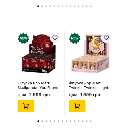
NEW
NEW
Фігурка Pop Mart:
Фігурка Pop Mart:
Skullpanda: You Found
Twinkle Twinkle: Light
Me!: Plush Doll Pendant
Up: Scene Sets Series
2 999 грн
1 699 грн
Ціна
Ціна
Series (Blind Box: 1 з
(Blind Box: 1 з 10)
10) (Secret Edition),
(Secret Edition),
(29347)
(21372)