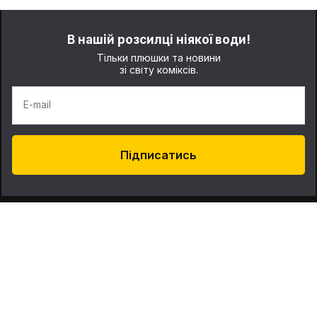
В нашій розсилці ніякої води!
Тільки плюшки та новини
зі світу коміксів.
E-mail
Підписатись
Про нас
Контакти
Наші магазини: