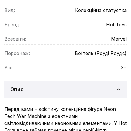
Вид:
Колекційна статуетка
Бренд:
Hot Toys
Всесвіти:
Marvel
Персонаж:
Воїтель (Роуді Роудс)
Вік:
3+
Опис
Перед вами – воістину колекційна фігура Neon
Tech War Machine з ефектними
світловідбиваючими неоновими елементами. У Hot
Toys вона займає почесне місце серії фігур