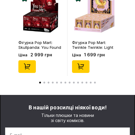
Фігурка Pop Mart:
Фігурка Pop Mart:
Skullpanda: You Found
Twinkle Twinkle: Light
Me!: Plush Doll Pendant
Up: Scene Sets Series
2 999 грн
1 699 грн
Ціна
Ціна
Series (Blind Box: 1 з
(Blind Box: 1 з 10)
10) (Secret Edition),
(Secret Edition),
(29347)
(21372)
В нашій розсилці ніякої води!
Тільки плюшки та новини
зі світу коміксів.