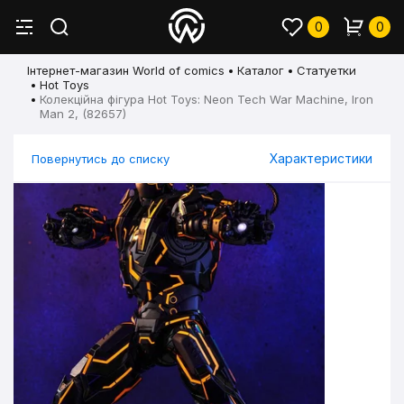
0
0
Інтернет-магазин World of comics
Каталог
Статуетки
Hot Toys
Колекційна фігура Hot Toys: Neon Tech War Machine, Iron
Man 2, (82657)
Характеристики
Повернутись до списку