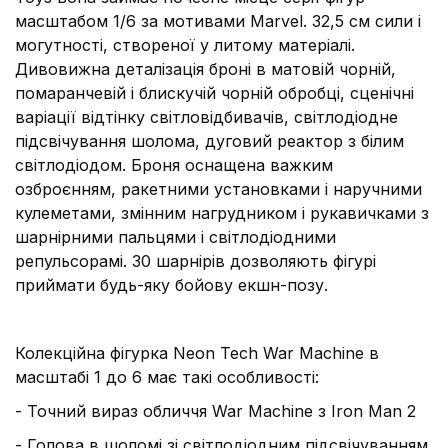
масштабом 1/6 за мотивами Marvel. 32,5 см сили і
могутності, створеної у литому матеріалі.
Дивовижна деталізація броні в матовій чорній,
помаранчевій і блискучій чорній обробці, сценічні
варіації відтінку світловідбивачів, світлодіодне
підсвічування шолома, дуговий реактор з білим
світлодіодом. Броня оснащена важким
озброєнням, ракетними установками і наручними
кулеметами, змінним нагрудником і рукавичками з
шарнірними пальцями і світлодіодними
репульсорамі. 30 шарнірів дозволяють фігурі
приймати будь-яку бойову екшн-позу.
Колекційна фігурка Neon Tech War Machine в
масштабі 1 до 6 має такі особливості:
- Точний вираз обличчя War Machine з Iron Man 2
- Голова в шоломі зі світлодіодним підсвічуванням