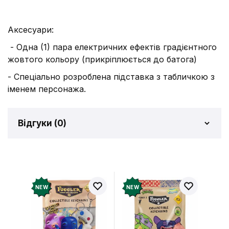
Аксесуари:
- Одна (1) пара електричних ефектів градієнтного
жовтого кольору (прикріплюється до батога)
- Спеціально розроблена підставка з табличкою з
іменем персонажа.
Відгуки (
0
)
Відгуків про товар ще
немає
Додайте відгук і отримайте 50 грн на свій
NEW
NEW
рахунок
Залишити відгук