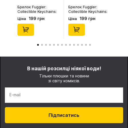
Брелок Fuggler:
Брелок Fuggler:
Collectible Keychains:
Collectible Keychains:
Gold Edition: Series 3
Series 2 (Blind Box: 1 з
199 грн
199 грн
Ціна
Ціна
(Blind Box: 1 з 24),
46), (15475)
(11550)
В нашій розсилці ніякої води!
Тільки плюшки та новини
зі світу коміксів.
E-mail
Підписатись