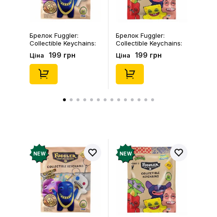
Брелок Fuggler:
Брелок Fuggler:
Collectible Keychains:
Collectible Keychains:
Gold Edition: Series 3
Series 2 (Blind Box: 1 з
199 грн
199 грн
Ціна
Ціна
(Blind Box: 1 з 24),
46), (15475)
(11550)
NEW
NEW