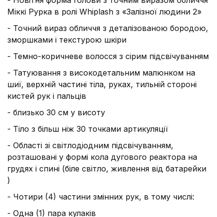
- Новітня форма голови з точним виразом обличчя
Міккі Рурка в ролі Whiplash з «Залізної людини 2»
- Точний вираз обличчя з деталізованою бородою,
зморшками і текстурою шкіри
- Темно-коричневе волосся з сірим підсвічуванням
- Татуювання з високодетальним малюнком на
шиї, верхній частині тіла, руках, тильній стороні
кистей рук і пальців
- близько 30 см у висоту
- Тіло з більш ніж 30 точками артикуляції
- Області зі світлодіодним підсвічуванням,
розташовані у формі кола дугового реактора на
грудях і спині (біле світло, живлення від батарейки
)
- Чотири (4) частини змінних рук, в тому числі:
- Одна (1) пара кулаків