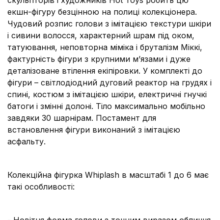
скульпторів і художників Hot Toys робить цю
екшн-фігуру безцінною на полиці колекціонера.
Чудовий розпис голови з імітацією текстури шкіри
і сивини волосся, характерний шрам під оком,
татуювання, неповторна міміка і бруталізм Міккі,
фактурність фігури з крупними м’язами і дуже
деталізоване втілення екіпіровки. У комплекті до
фігури – світлодіодний дуговий реактор на грудях і
спині, костюм з імітацією шкіри, електричні гнучкі
батоги і змінні долоні. Тіло максимально мобільно
завдяки 30 шарнірам. Постамент для
встановлення фігури виконаний з імітацією
асфальту.
Колекційна фігурка Whiplash в масштабі 1 до 6 має
такі особливості: