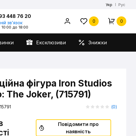
Укр
Рус
93 448 76 20
0
0
ній звʼязок
 10:00 до 18:00
винки
Ексклюзиви
Знижки
ійна фігура Iron Studios
: The Joker, (715791)
15791
(
0
)
в
Повідомити про
сті
наявність