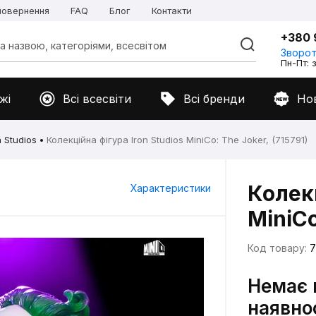
 повернення
FAQ
Блог
Контакти
+380 
Зворот
Пн-Пт: з
жі
Всі всесвіти
Всі бренди
Но
n Studios
Колекційна фігура Iron Studios MiniCo: The Joker, (715791)
Колекц
Характеристики
MiniCo
Код товару:
7
Немає 
наявно