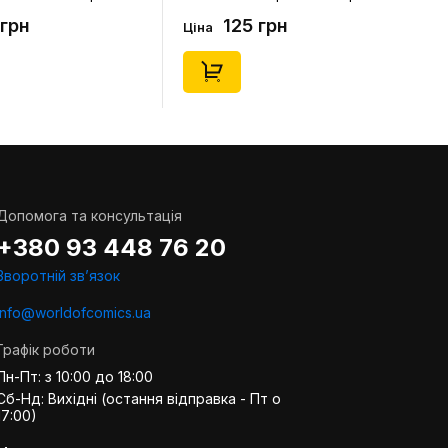
. 36-40), (91678)
(короткі) (р. 41-46), (91677)
 грн
125 грн
Ціна
Допомога та консультація
+380 93 448 76 20
Зворотній звʼязок
info@worldofcomics.ua
Графік роботи
Пн-Пт: з 10:00 до 18:00
Сб-Нд: Вихідні (остання відправка - Пт о
17:00)