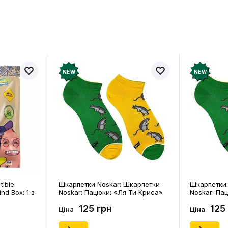
в про товар ще немає
Залишит
ук і отримайте 50 грн на свій
NEW
NEW
tible
Шкарпетки Noskar: Шкарпетки
Шкарпетки 
ind Box: 1 з
Noskar: Пацюки: «Ля Ти Криса»
Noskar: Па
(короткі) (р. 41-46), (91679)
(короткі) (р
125 грн
125
Ціна
Ціна