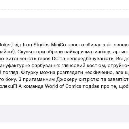
ker) від Iron Studios MiniCo просто збиває з ніг своєю
чайно!). Скульптори обрали найхаризматичнішу, артист
 витонченість героя DC та непередбачуваність. Всі д
ануфактурне фарбування: глянсовий костюм, отруйно-
й погляд. Фігурку можна розглядати нескінченно, але 
го боку. З притаманним Джокеру хитрістю та завзятіст
олекції! А команда World of Comics подбає про те, що