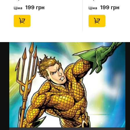
(Blind Box: 1 з 24), (11550)
46), (15475)
199 грн
199 грн
Ціна
Ціна