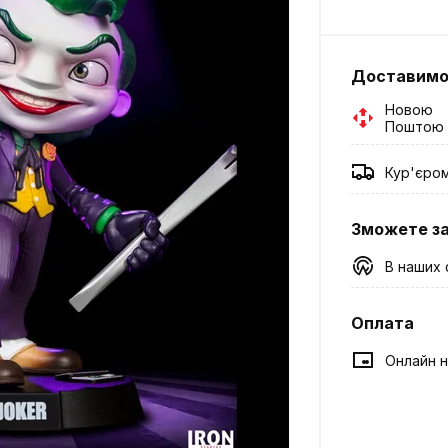
Доставим
Новою
Поштою
Кур'єро
Зможете з
В наших 
Оплата
Онлайн н