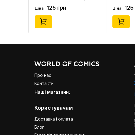
(короткі) (р. 41-46), (91679)
(короткі) (р
125 грн
125
Ціна
Ціна
Про нас
Контакти
Наші магазини:
Користувачам
Доставка і оплата
Блог