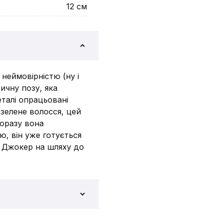
12
см
 неймовірністю (ну і
ичну позу, яка
еталі опрацьовані
зелене волосся, цей
щоразу вона
ю, він уже готується
б Джокер на шляху до