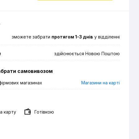
о
зможете забрати
протягом 1-3 днів
у відділенні
м
здійснюється Новою Поштою
абрати самовивозом
фірмових магазинах
Магазини на карті
а карту
Готівкою