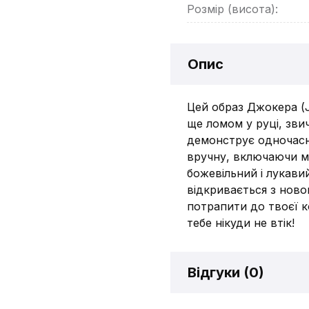
Розмір (висота):
Опис
Цей образ Джокера (Jo
ще ломом у руці, зви
демонструє одночасно
вручну, включаючи м
божевільний і лукави
відкривається з ново
потрапити до твоєї к
тебе нікуди не втік!
Відгуки (
0
)