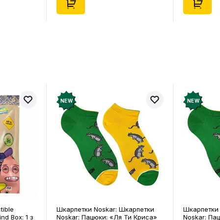
NEW
NEW
tible
Шкарпетки Noskar: Шкарпетки
Шкарпетки 
ind Box: 1 з
Noskar: Пацюки: «Ля Ти Криса»
Noskar: Па