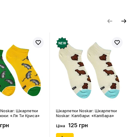
и відгук
NEW
Noskar: Шкарпетки
Шкарпетки Noskar: Шкарпетки
цюки: «Ля Ти Криса»
Noskar: Капібари: «Капібара»
. 36-40), (91678)
(короткі) (р. 41-46), (91677)
 грн
125 грн
Ціна