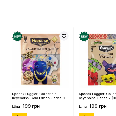
Відгукі
Додайте відг
рахунок
NEW
NEW
Брелок Fuggler: Collectible
Брелок Fuggler: Collec
Keychains: Gold Edition: Series 3
Keychains: Series 2 (Bl
(Blind Box: 1 з 24), (11550)
46), (15475)
199 грн
199 грн
Ціна
Ціна