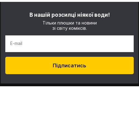
В нашій розсилці ніякої води!
Тільки плюшки та новини
зі світу коміксів.
E-mail
Підписатись
Про нас
Контакти
Наші магазини: