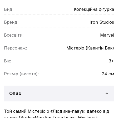
Вид:
Колекційна фігурка
Бренд:
Iron Studios
Всесвіти:
Marvel
Персонаж:
Містеріо (Квентін Бек)
Вік:
3+
Розмір (висота):
24
см
Опис
Той самий Містеріо з «Людина-павук: далеко від
дому» (Spider-Man Far from home: Mysterio):