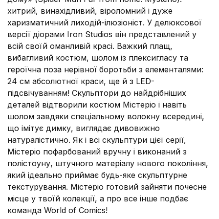
хитрий, винахідливий, віроломний і дуже
харизматичний лиходій-ілюзіоніст. У делюксової
версії діорами Iron Studios він представлений у
всій своїй оманливій красі. Важкий плащ,
вибагливий костюм, шолом із плексигласу та
героїчна поза нерівної боротьби з елементалями:
24 см абсолютної краси, ще й з LED-
підсвічуванням! Скульптори до найдрібніших
деталей відтворили костюм Містеріо і навіть
шолом завдяки спеціальному волокну всередині,
що імітує димку, виглядає дивовижно
натуралістично. Як і всі скульптури цієї серії,
Містеріо пофарбований вручну і виконаний з
полістоуну, штучного матеріалу нового покоління,
який ідеально приймає будь-яке скульптурне
текстурування. Містеріо готовий зайняти почесне
місце у твоїй колекції, а про все інше подбає
команда World of Comics!