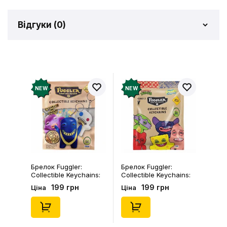
Відгуки (
0
)
Відгуків про товар ще
немає
Додайте відгук і отримайте 50 грн на свій
NEW
NEW
рахунок
Залишити відгук
Брелок Fuggler:
Брелок Fuggler:
Collectible Keychains:
Collectible Keychains:
Gold Edition: Series 3
Series 2 (Blind Box: 1 з
199 грн
199 грн
Ціна
Ціна
(Blind Box: 1 з 24),
46), (15475)
(11550)