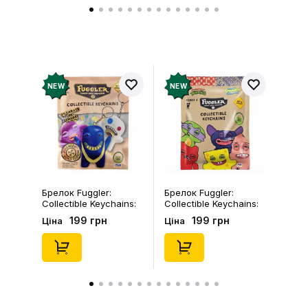
NEW
NEW
Брелок Fuggler:
Брелок Fuggler:
Collectible Keychains:
Collectible Keychains:
Gold Edition: Series 3
Series 2 (Blind Box: 1 з
199 грн
199 грн
Ціна
Ціна
(Blind Box: 1 з 24),
46), (15475)
(11550)