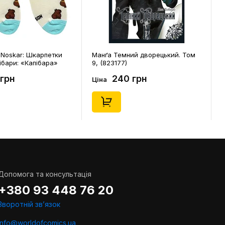
Noskar: Шкарпетки
Манґа Темний дворецький. Том
ібари: «Капібара»
9, (823177)
. 36-40), (91676)
 грн
240 грн
Ціна
Допомога та консультація
+380 93 448 76 20
Зворотній звʼязок
info@worldofcomics.ua