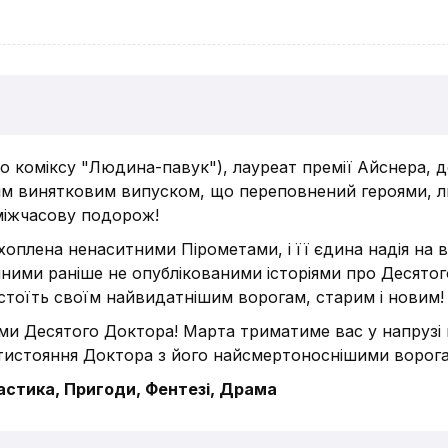
о коміксу "Людина-павук"), лауреат премії Айснера, 
им винятковим випуском, що переповнений героями, л
міжчасову подорож!
хоплена ненаситними Пірометами, і її єдина надія на
ійними раніше не опублікованими історіями про Десято
стоїть своїм найвидатнішим ворогам, старим і новим!
ами Десятого Доктора! Марта триматиме вас у напрузі
тистояння Доктора з його найсмертоноснішими ворог
стика, Пригоди, Фентезі, Драма