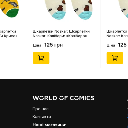
карпетки
Шкарпетки Noskar: Шкарпетки
Шкарпетки 
Ти Криса»
Noskar: Капібари: «Капібара»
Noskar: Кап
91678)
(короткі) (р. 41-46), (91677)
(короткі) (р
125 грн
125
Ціна
Ціна
Про нас
Контакти
Наші магазини: