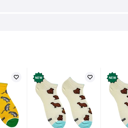
Doctor Who. Once Upon A Time Lord, 
в про товар ще немає
Залишит
ук і отримайте 50 грн на свій
NEW
NEW