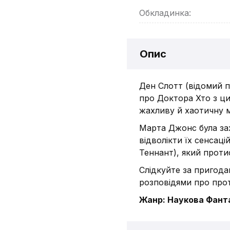
Обкладинка:
Опис
Ден Слотт (відомий п
про Доктора Хто з ц
жахливу й хаотичну 
Марта Джонс була за
відволікти їх сенсац
Теннант), який проти
Слідкуйте за пригод
розповідями про про
Жанр: Наукова Фанта