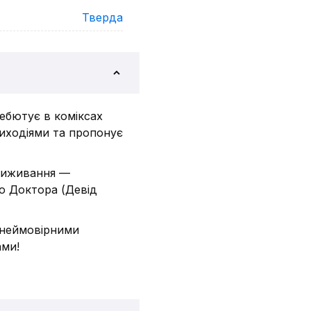
Тверда
дебютує в коміксах
иходіями та пропонує
 виживання —
го Доктора (Девід
 неймовірними
ами!