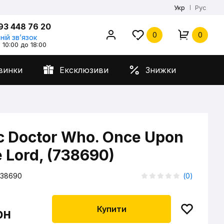
Укр
Рус
93 448 76 20
0
0
ній звʼязок
 10:00 до 18:00
винки
Ексклюзиви
Знижки
с Doctor Who. Once Upon
 Lord, (738690)
38690
(
0
)
Купити
рн