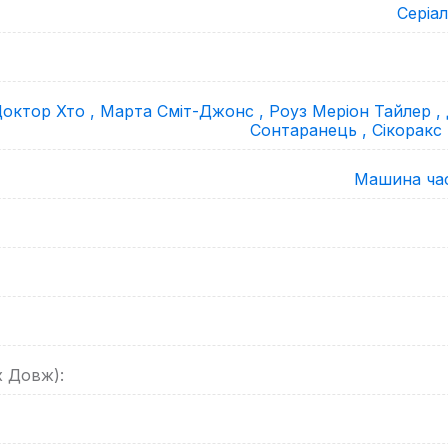
Серіал
октор Хто ,
Марта Сміт-Джонс ,
Роуз Меріон Тайлер ,
Сонтаранець ,
Сікоракс
Машина час
х Довж):