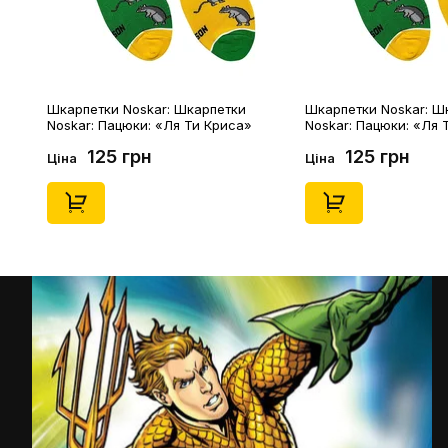
Шкарпетки Noskar: Шкарпетки
Шкарпетки Noskar: Ш
Noskar: Пацюки: «Ля Ти Криса»
Noskar: Пацюки: «Ля 
(короткі) (р. 41-46), (91679)
(короткі) (р. 36-40), (
125 грн
125 грн
Ціна
Ціна