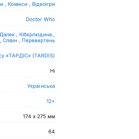
и ,
Комікси ,
Відеоігри
Doctor Who
Далек ,
Кіберлюдина ,
 ,
Слівін ,
Перевертень
у «ТАРДІС» (TARDIS)
Ні
Українська
12+
174 х 275
мм
64