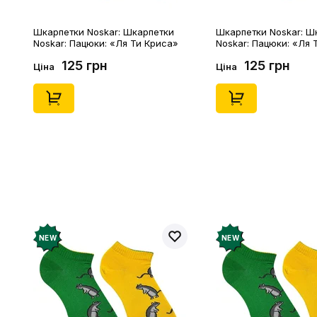
Шкарпетки Noskar: Шкарпетки
Шкарпетки Noskar: Ш
Noskar: Пацюки: «Ля Ти Криса»
Noskar: Пацюки: «Ля 
(короткі) (р. 41-46), (91679)
(короткі) (р. 36-40), (
125 грн
125 грн
Ціна
Ціна
NEW
NEW