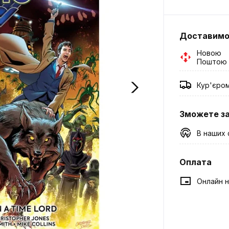
Доставим
Новою
Поштою
Кур'єро
Зможете з
В наших 
Оплата
Онлайн н