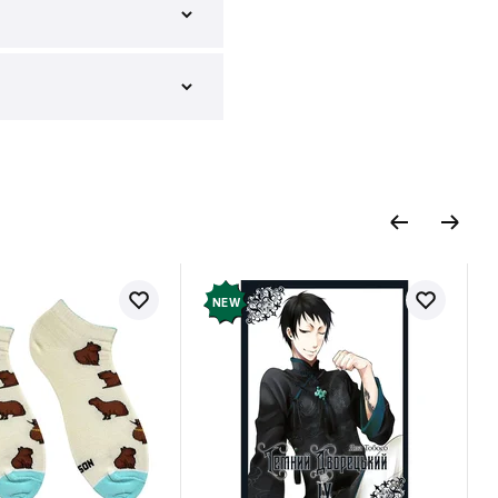
(738690)
и відгук
NEW