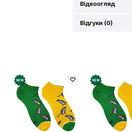
Відеоогляд
Огляд Комікс 
Відгуки (
0
)
Відгукі
Додайте відг
рахунок
NEW
NEW