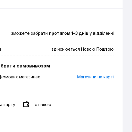
о
зможете забрати
протягом 1-3 днів
у відділенні
м
здійснюється Новою Поштою
абрати самовивозом
фірмових магазинах
Магазини на карті
а карту
Готівкою