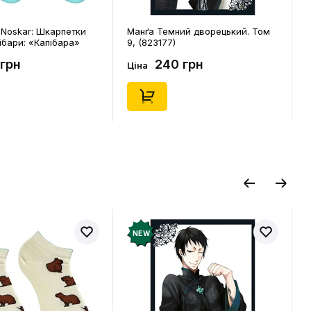
Noskar: Шкарпетки
Манґа Темний дворецький. Том
ібари: «Капібара»
9, (823177)
. 36-40), (91676)
 грн
240 грн
Ціна
NEW