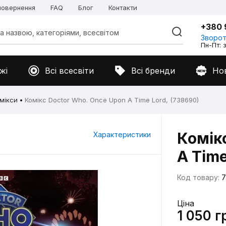
 повернення
FAQ
Блог
Контакти
+380 
Зворот
Пн-Пт: з
жі
Всі всесвіти
Всі бренди
Но
мікси
Комікс Doctor Who. Once Upon A Time Lord, (738690)
Комік
Характеристики
A Time
Код товару:
7
Ціна
1 050 г