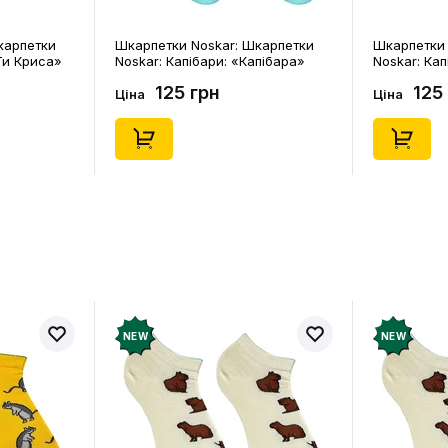
карпетки
Шкарпетки Noskar: Шкарпетки
Шкарпетки 
Ти Криса»
Noskar: Капібари: «Капібара»
Noskar: Кап
91678)
(короткі) (р. 41-46), (91677)
(короткі) (р
125 грн
125
Ціна
Ціна
NEW
NEW