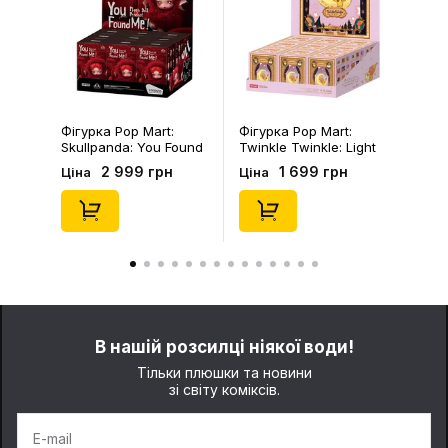
Фігурка Pop Mart:
Фігурка Pop Mart:
Skullpanda: You Found
Twinkle Twinkle: Light
Me!: Plush Doll Pendant
Up: Scene Sets Series
2 999 грн
1 699 грн
Ціна
Ціна
Series (Blind Box: 1 з
(Blind Box: 1 з 10)
10) (Secret Edition),
(Secret Edition),
(29347)
(21372)
В нашій розсилці ніякої води!
Тільки плюшки та новини
зі світу коміксів.
E-mail