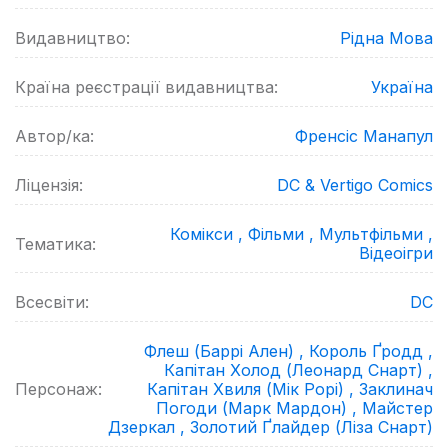
Видавництво:
Рідна Мова
Країна реєстрації видавництва:
Україна
Автор/ка:
Френсіс Манапул
Ліцензія:
DC & Vertigo Comics
Комікси ,
Фільми ,
Мультфільми ,
Тематика:
Відеоігри
Всесвіти:
DC
Флеш (Баррі Ален) ,
Король Ґродд ,
Капітан Холод (Леонард Снарт) ,
Персонаж:
Капітан Хвиля (Мік Рорі) ,
Заклинач
Погоди (Марк Мардон) ,
Майстер
Дзеркал ,
Золотий Ґлайдер (Ліза Снарт)