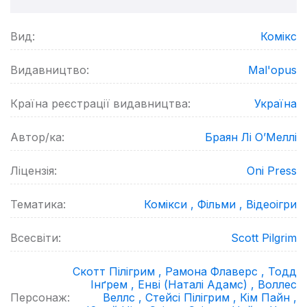
Вид:
Комікс
Видавництво:
Mal'opus
Країна реєстрації видавництва:
Україна
Автор/ка:
Браян Лі О’Меллі
Ліцензія:
Oni Press
Тематика:
Комікси ,
Фільми ,
Відеоігри
Всесвіти:
Scott Pilgrim
Скотт Пілігрим ,
Рамона Флаверс ,
Тодд
Інґрем ,
Енві (Наталі Адамс) ,
Воллес
Персонаж:
Веллс ,
Стейсі Пілігрим ,
Кім Пайн ,