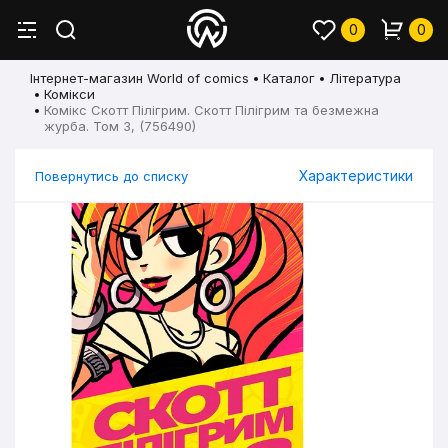
0
0
Інтернет-магазин World of comics
Каталог
Література
Комікси
Комікс Скотт Пілігрим. Скотт Пілігрим та безмежна
журба. Том 3, (756490)
Характеристики
Повернутись до списку