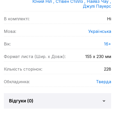
Юний Ніл ,
Стівен Стіллз ,
Найвз Чау ,
Джулі Пауерс
В комплекті:
Ні
Мова:
Українська
Вік:
16+
Формат листа (Шир. х Довж):
155 х 230
мм
Кількість сторінок:
228
Обкладинка:
Тверда
Відгуки (
0
)