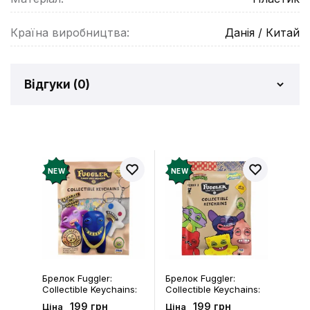
Країна виробництва:
Данія / Китай
Відгуки (
0
)
Відгуків про товар ще
немає
Додайте відгук і отримайте 50 грн на свій
NEW
NEW
рахунок
Залишити відгук
Брелок Fuggler:
Брелок Fuggler:
Collectible Keychains:
Collectible Keychains:
Gold Edition: Series 3
Series 2 (Blind Box: 1 з
199 грн
199 грн
Ціна
Ціна