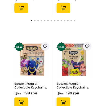
(Blind Box: 1 з 24),
46), (15475)
(11550)
NEW
NEW
Брелок Fuggler:
Брелок Fuggler:
Collectible Keychains:
Collectible Keychains:
Gold Edition: Series 3
Series 2 (Blind Box: 1 з
199 грн
199 грн
Ціна
Ціна
(Blind Box: 1 з 24),
46), (15475)
(11550)