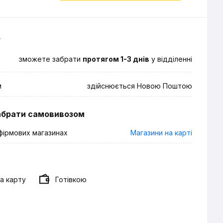
о
зможете забрати
протягом 1-3 днів
у відділенні
м
здійснюється Новою Поштою
абрати самовивозом
фірмових магазинах
Магазини на карті
а карту
Готівкою