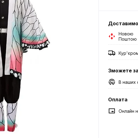
Доставим
Новою
Поштою
Кур'єро
Зможете з
В наших 
Оплата
Онлайн н