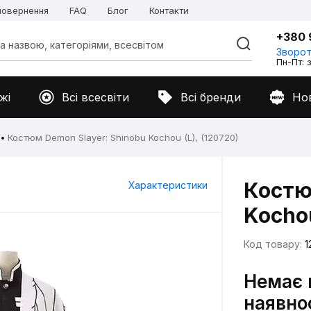
 повернення
FAQ
Блог
Контакти
+380 
Зворот
Пн-Пт: з
жі
Всі всесвіти
Всі бренди
Но
Костюм Demon Slayer: Shinobu Kochou (L), (120720)
Костю
Характеристики
Kochou
Код товару:
1
Немає 
наявно