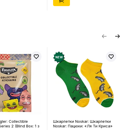
NEW
ler: Collectible
Шкарпетки Noskar: Шкарпетки
eries 2 (Blind Box: 1 з
Noskar: Пацюки: «Ля Ти Криса»