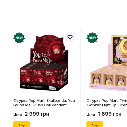
Відгукі
Додайте відг
рахунок
NEW
NEW
Фігурка Pop Mart: Skullpanda: You
Фігурка Pop Mart: Twi
Found Me!: Plush Doll Pendant
Twinkle: Light Up: Sce
Series (Blind Box: 1 з 10) (Secret
Series (Blind Box: 1 з 1
2 999 грн
1 699 грн
Edition), (29347)
Edition), (21372)
Ціна
Ціна