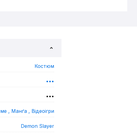
Костюм
•••
•••
іме ,
Манґа ,
Відеоігри
Demon Slayer