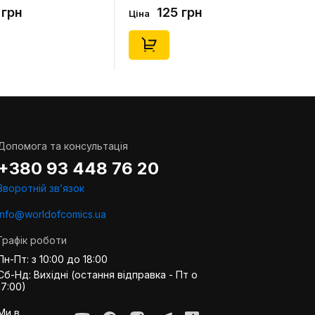
(короткі) (р. 41-46), (91679)
 грн
125 грн
Ціна
Допомога та консультація
+380 93 448 76 20
Зворотній звʼязок
info@worldofcomics.ua
Графік роботи
Пн-Пт: з 10:00 до 18:00
Сб-Нд: Вихідні (остання відправка - Пт о
17:00)
Ми в