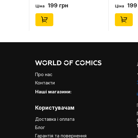
0) (Secret
(Blind Box: 1 з 24), (11550)
46), (15475)
199 грн
199
Ціна
Ціна
Про нас
Контакти
Наші магазини:
Користувачам
Доставка і оплата
Блог
Гарантія та повернення