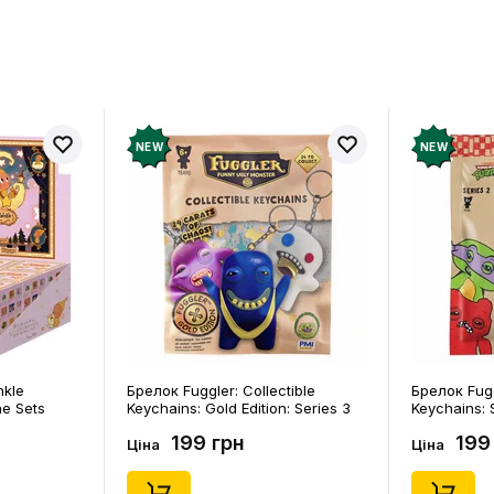
в про товар ще немає
Залишит
ук і отримайте 50 грн на свій
NEW
NEW
nkle
Брелок Fuggler: Collectible
Брелок Fugg
ne Sets
Keychains: Gold Edition: Series 3
Keychains: S
0) (Secret
(Blind Box: 1 з 24), (11550)
46), (15475)
199 грн
199
Ціна
Ціна