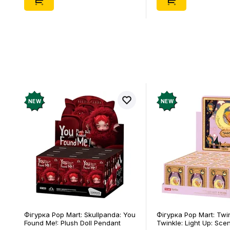
NEW
NEW
Фігурка Pop Mart: Skullpanda: You
Фігурка Pop Mart: Twi
Found Me!: Plush Doll Pendant
Twinkle: Light Up: Sce