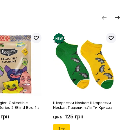
и відгук
NEW
ler: Collectible
Шкарпетки Noskar: Шкарпетки
eries 2 (Blind Box: 1 з
Noskar: Пацюки: «Ля Ти Криса»
(короткі) (р. 41-46), (91679)
 грн
125 грн
Ціна