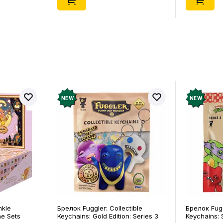
NEW
NEW
nkle
Брелок Fuggler: Collectible
Брелок Fugg
ne Sets
Keychains: Gold Edition: Series 3
Keychains: S