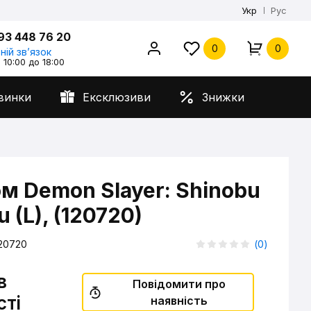
Укр
Рус
93 448 76 20
0
0
ній звʼязок
 10:00 до 18:00
винки
Ексклюзиви
Знижки
м Demon Slayer: Shinobu
 (L), (120720)
20720
(
0
)
в
Повідомити про
сті
наявність