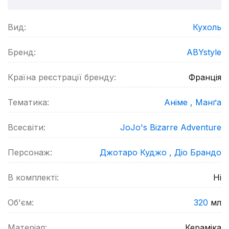
Вид:
Кухоль
Бренд:
ABYstyle
Країна реєстрації бренду:
Франція
Тематика:
Аніме ,
Манґа
Всесвіти:
JoJo's Bizarre Adventure
Персонаж:
Джотаро Куджо ,
Діо Брандо
В комплекті:
Ні
Об'єм:
320
мл
Матеріал:
Кераміка