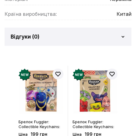
Країна виробництва:
Китай
Відгуки (
0
)
Відгуків про товар ще
немає
Додайте відгук і отримайте 50 грн на свій
NEW
NEW
рахунок
Залишити відгук
Брелок Fuggler:
Брелок Fuggler:
Collectible Keychains:
Collectible Keychains:
Gold Edition: Series 3
Series 2 (Blind Box: 1 з
199 грн
199 грн
Ціна
Ціна