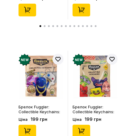
(Blind Box: 1 з 24),
46), (15475)
(11550)
NEW
NEW
Брелок Fuggler:
Брелок Fuggler:
Collectible Keychains:
Collectible Keychains:
Gold Edition: Series 3
Series 2 (Blind Box: 1 з
199 грн
199 грн
Ціна
Ціна
(Blind Box: 1 з 24),
46), (15475)
(11550)