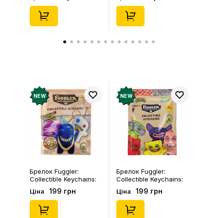
(Blind Box: 1 з 24),
46), (15475)
(11550)
NEW
NEW
Брелок Fuggler:
Брелок Fuggler:
Collectible Keychains:
Collectible Keychains:
Gold Edition: Series 3
Series 2 (Blind Box: 1 з
199 грн
199 грн
Ціна
Ціна
(Blind Box: 1 з 24),
46), (15475)
(11550)