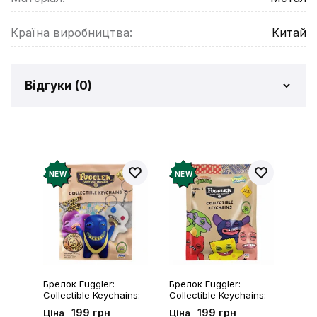
Країна виробництва:
Китай
Відгуки (
0
)
Відгуків про товар ще
немає
Додайте відгук і отримайте 50 грн на свій
NEW
NEW
рахунок
Залишити відгук
Брелок Fuggler:
Брелок Fuggler:
Collectible Keychains:
Collectible Keychains:
Gold Edition: Series 3
Series 2 (Blind Box: 1 з
199 грн
199 грн
Ціна
Ціна