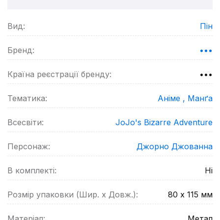
Вид:
Пін
Бренд:
•••
Країна реєстрації бренду:
•••
Тематика:
Аніме ,
Манґа
Всесвіти:
JoJo's Bizarre Adventure
Персонаж:
Джорно Джованна
В комплекті:
Ні
Розмір упаковки (Шир. х Довж.):
80 х 115
мм
Матеріал:
Метал