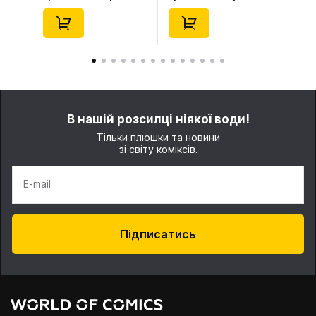
Series (Blind Box: 1 з
(Blind Box: 1 з 10)
10) (Secret Edition),
(Secret Edition),
(29347)
(21372)
В нашій розсилці ніякої води!
Тільки плюшки та новини
зі світу коміксів.
E-mail
Підписатись