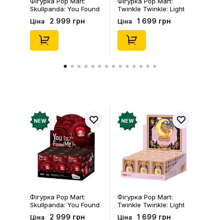
Фігурка Pop Mart:
Фігурка Pop Mart:
Skullpanda: You Found
Twinkle Twinkle: Light
Me!: Plush Doll Pendant
Up: Scene Sets Series
2 999 грн
1 699 грн
Ціна
Ціна
Series (Blind Box: 1 з
(Blind Box: 1 з 10)
10) (Secret Edition),
(Secret Edition),
(29347)
(21372)
NEW
NEW
Фігурка Pop Mart:
Фігурка Pop Mart:
Skullpanda: You Found
Twinkle Twinkle: Light
Me!: Plush Doll Pendant
Up: Scene Sets Series
2 999 грн
1 699 грн
Ціна
Ціна