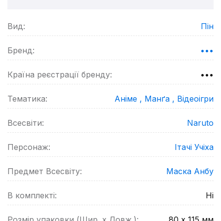
Вид:
Пін
Бренд:
•••
Країна реєстрації бренду:
•••
Тематика:
Аніме ,
Манґа ,
Відеоігри
Всесвіти:
Naruto
Персонаж:
Ітачі Учіха
Предмет Всесвіту:
Маска Анбу
В комплекті:
Ні
Розмір упаковки (Шир. х Довж.):
80 х 115
мм