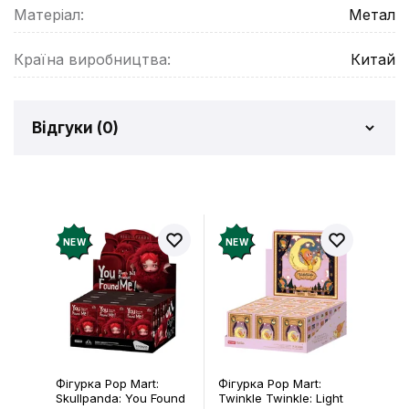
Матеріал:
Метал
Країна виробництва:
Китай
Відгуки (
0
)
Відгуків про товар ще
немає
Додайте відгук і отримайте 50 грн на свій
NEW
NEW
рахунок
Залишити відгук
Фігурка Pop Mart:
Фігурка Pop Mart:
Skullpanda: You Found
Twinkle Twinkle: Light