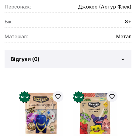
Персонаж:
Джокер (Артур Флек)
Вік:
8+
Матеріал:
Метал
Відгуки (
0
)
Відгуків про товар ще
немає
Додайте відгук і отримайте 50 грн на свій
NEW
NEW
рахунок
Залишити відгук