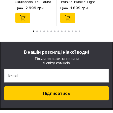
Skullpanda: You Found
Twinkle Twinkle: Light
Me!: Plush Doll Pendant
Up: Scene Sets Series
2 999 грн
1 699 грн
Ціна
Ціна
Series (Blind Box: 1 з
(Blind Box: 1 з 10)
10) (Secret Edition),
(Secret Edition),
(29347)
(21372)
В нашій розсилці ніякої води!
Тільки плюшки та новини
зі світу коміксів.
E-mail
Підписатись