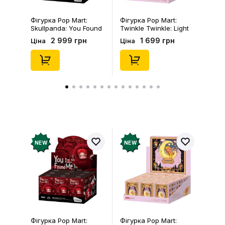
Фігурка Pop Mart:
Фігурка Pop Mart:
Skullpanda: You Found
Twinkle Twinkle: Light
Me!: Plush Doll Pendant
Up: Scene Sets Series
2 999 грн
1 699 грн
Ціна
Ціна
Series (Blind Box: 1 з
(Blind Box: 1 з 10)
10) (Secret Edition),
(Secret Edition),
(29347)
(21372)
NEW
NEW
Фігурка Pop Mart:
Фігурка Pop Mart: