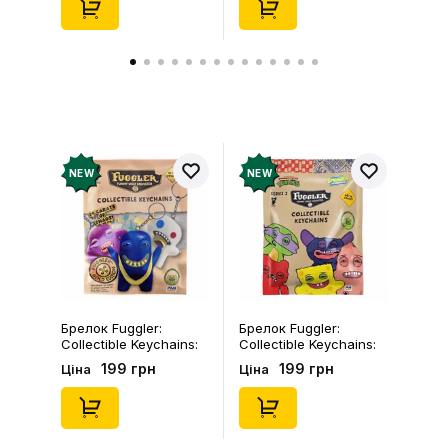
NEW
NEW
Брелок Fuggler:
Брелок Fuggler:
Collectible Keychains:
Collectible Keychains:
Gold Edition: Series 3
Series 2 (Blind Box: 1 з
199 грн
199 грн
Ціна
Ціна
(Blind Box: 1 з 24),
46), (15475)
(11550)