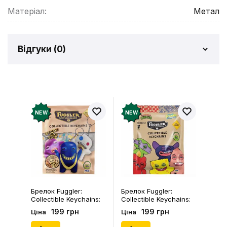
Матеріал:
Метал
Відгуки (
0
)
Відгуків про товар ще
немає
Додайте відгук і отримайте 50 грн на свій
NEW
NEW
рахунок
Залишити відгук
Брелок Fuggler:
Брелок Fuggler:
Collectible Keychains:
Collectible Keychains:
Gold Edition: Series 3
Series 2 (Blind Box: 1 з
199 грн
199 грн
Ціна
Ціна
(Blind Box: 1 з 24),
46), (15475)
(11550)