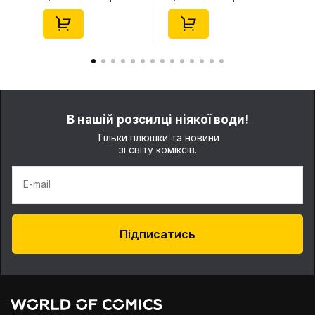
Series (Blind Box: 1 з
(Blind Box: 1 з 10)
10) (Secret Edition),
(Secret Edition),
(29347)
(21372)
В нашій розсилці ніякої води!
Тільки плюшки та новини
зі світу коміксів.
E-mail
Підписатись