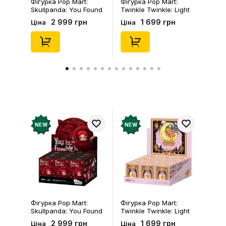
Фігурка Pop Mart:
Фігурка Pop Mart:
Skullpanda: You Found
Twinkle Twinkle: Light
Me!: Plush Doll Pendant
Up: Scene Sets Series
2 999 грн
1 699 грн
Ціна
Ціна
Series (Blind Box: 1 з
(Blind Box: 1 з 10)
10) (Secret Edition),
(Secret Edition),
(29347)
(21372)
NEW
NEW
Фігурка Pop Mart:
Фігурка Pop Mart:
Skullpanda: You Found
Twinkle Twinkle: Light
Me!: Plush Doll Pendant
Up: Scene Sets Series
2 999 грн
1 699 грн
Ціна
Ціна