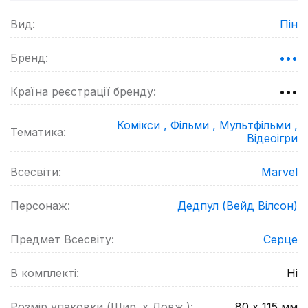
Вид:
Пін
Бренд:
•••
Країна реєстрації бренду:
•••
Комікси ,
Фільми ,
Мультфільми ,
Тематика:
Відеоігри
Всесвіти:
Marvel
Персонаж:
Дедпул (Вейд Вілсон)
Предмет Всесвіту:
Серце
В комплекті:
Ні
Розмір упаковки (Шир. х Довж.):
80 х 115
мм