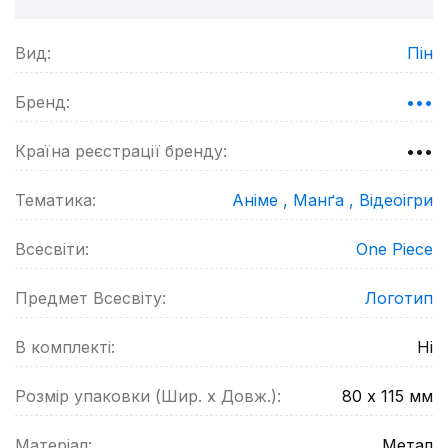
Вид:
Пін
Бренд:
•••
Країна реєстрації бренду:
•••
Тематика:
Аніме ,
Манґа ,
Відеоігри
Всесвіти:
One Piece
Предмет Всесвіту:
Логотип
В комплекті:
Ні
Розмір упаковки (Шир. х Довж.):
80 х 115
мм
Матеріал:
Метал