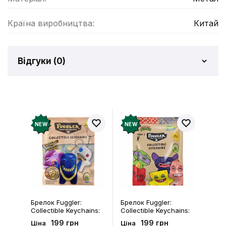
Країна виробництва:
Китай
Відгуки (
0
)
Відгуків про товар ще
немає
Додайте відгук і отримайте 50 грн на свій
NEW
NEW
рахунок
Залишити відгук
Брелок Fuggler:
Брелок Fuggler:
Collectible Keychains:
Collectible Keychains:
Gold Edition: Series 3
Series 2 (Blind Box: 1 з
199 грн
199 грн
Ціна
Ціна