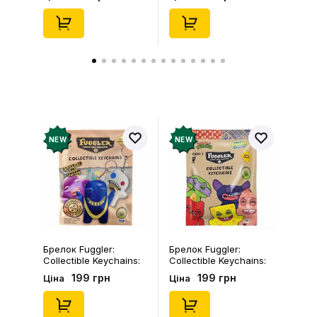
(Blind Box: 1 з 24),
46), (15475)
(11550)
NEW
NEW
Брелок Fuggler:
Брелок Fuggler:
Collectible Keychains:
Collectible Keychains:
Gold Edition: Series 3
Series 2 (Blind Box: 1 з
199 грн
199 грн
Ціна
Ціна
(Blind Box: 1 з 24),
46), (15475)
(11550)