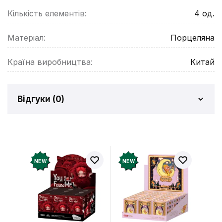
Кількість елементів:
4
од.
Матеріал:
Порцеляна
Країна виробництва:
Китай
Відгуки (
0
)
Відгуків про товар ще
немає
Додайте відгук і отримайте 50 грн на свій
NEW
NEW
рахунок
Залишити відгук