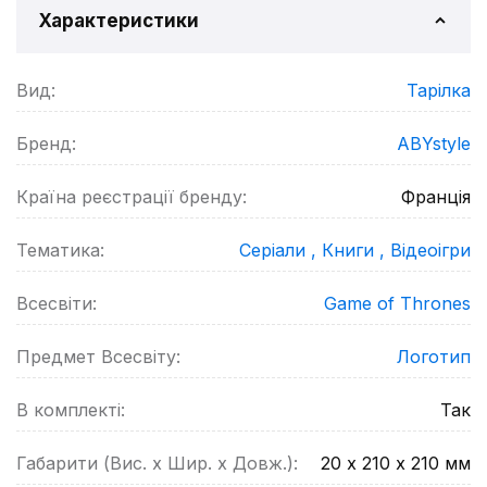
Характеристики
Вид:
Тарілка
Бренд:
ABYstyle
Країна реєстрації бренду:
Франція
Тематика:
Серіали ,
Книги ,
Відеоігри
Всесвіти:
Game of Thrones
Предмет Всесвіту:
Логотип
В комплекті:
Так
Габарити (Вис. х Шир. х Довж.):
20 х 210 х 210
мм