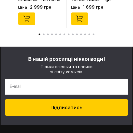
Me!: Plush Doll Pendant
Up: Scene Sets Series
2 999 грн
1 699 грн
Ціна
Ціна
Series (Blind Box: 1 з
(Blind Box: 1 з 10)
10) (Secret Edition),
(Secret Edition),
(29347)
(21372)
В нашій розсилці ніякої води!
Тільки плюшки та новини
зі світу коміксів.
E-mail
Підписатись