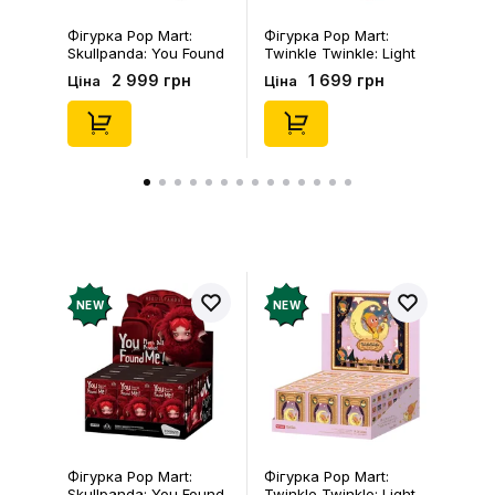
Фігурка Pop Mart:
Фігурка Pop Mart:
Skullpanda: You Found
Twinkle Twinkle: Light
Me!: Plush Doll Pendant
Up: Scene Sets Series
2 999 грн
1 699 грн
Ціна
Ціна
Series (Blind Box: 1 з
(Blind Box: 1 з 10)
10) (Secret Edition),
(Secret Edition),
(29347)
(21372)
NEW
NEW
Фігурка Pop Mart:
Фігурка Pop Mart:
Skullpanda: You Found
Twinkle Twinkle: Light