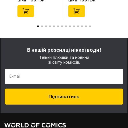
Ціна
Ціна
(Blind Box: 1 з 24),
46), (15475)
(11550)
В нашій розсилці ніякої води!
Тільки плюшки та новини
зі світу коміксів.
E-mail
Підписатись