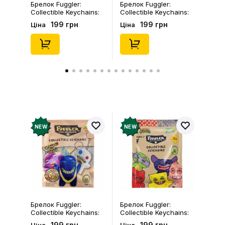
Брелок Fuggler:
Брелок Fuggler:
Collectible Keychains:
Collectible Keychains:
Gold Edition: Series 3
Series 2 (Blind Box: 1 з
199 грн
199 грн
Ціна
Ціна
(Blind Box: 1 з 24),
46), (15475)
(11550)
NEW
NEW
Брелок Fuggler:
Брелок Fuggler:
Collectible Keychains:
Collectible Keychains:
Gold Edition: Series 3
Series 2 (Blind Box: 1 з
199 грн
199 грн