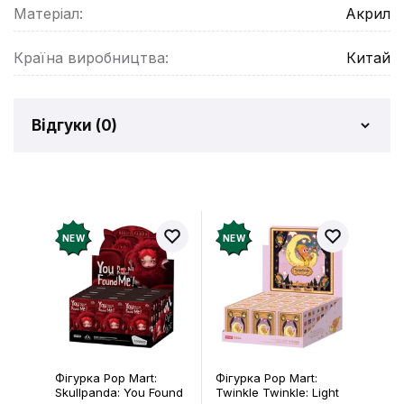
Матеріал:
Акрил
Країна виробництва:
Китай
Відгуки (
0
)
Відгуків про товар ще
немає
Додайте відгук і отримайте 50 грн на свій
NEW
NEW
рахунок
Залишити відгук
Фігурка Pop Mart:
Фігурка Pop Mart:
Skullpanda: You Found
Twinkle Twinkle: Light