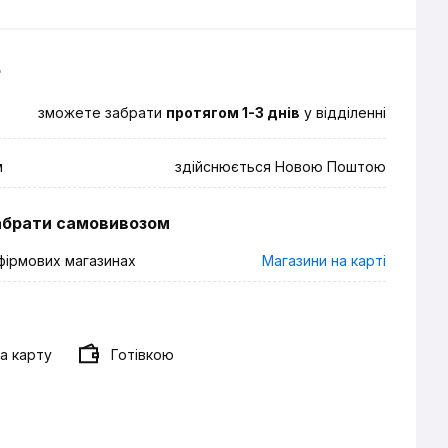
о
зможете забрати
протягом 1-3 днів
у відділенні
м
здійснюється Новою Поштою
абрати самовивозом
фірмових магазинах
Магазини на карті
а карту
Готівкою