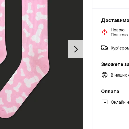
Доставим
Новою
Поштою
Кур'єро
Зможете з
В наших 
Оплата
Онлайн н