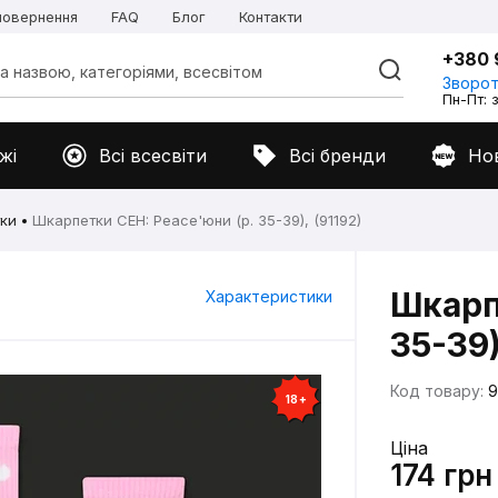
 повернення
FAQ
Блог
Контакти
+380 
Зворот
Пн-Пт: з
жі
Всі всесвіти
Всі бренди
Но
ки
Шкарпетки CEH: Peace'юни (р. 35-39), (91192)
Шкарп
Характеристики
35-39)
Код товару:
9
18+
Ціна
174 грн