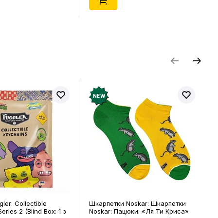
NEW
ler: Collectible
Шкарпетки Noskar: Шкарпетки
eries 2 (Blind Box: 1 з
Noskar: Пацюки: «Ля Ти Криса»