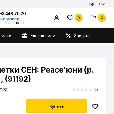
Укр
Рус
93 448 76 20
0
0
ній звʼязок
 10:00 до 18:00
винки
Ексклюзиви
Знижки
етки CEH: Peace'юни (р.
, (91192)
1192
(
0
)
Купити