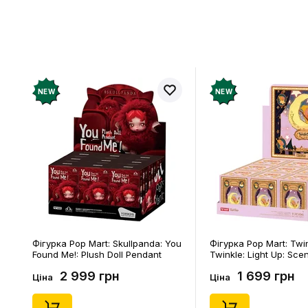
Відгукі
Додайте відг
рахунок
NEW
NEW
Фігурка Pop Mart: Skullpanda: You
Фігурка Pop Mart: Twi
Found Me!: Plush Doll Pendant
Twinkle: Light Up: Sce
Series (Blind Box: 1 з 10) (Secret
Series (Blind Box: 1 з 1
2 999 грн
1 699 грн
Edition), (29347)
Edition), (21372)
Ціна
Ціна