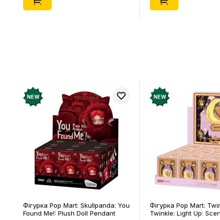
NEW
NEW
Фігурка Pop Mart: Skullpanda: You
Фігурка Pop Mart: Twi
Found Me!: Plush Doll Pendant
Twinkle: Light Up: Sce