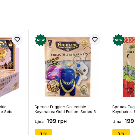
в про товар ще немає
Залишит
ук і отримайте 50 грн на свій
NEW
NEW
nkle
Брелок Fuggler: Collectible
Брелок Fugg
ne Sets
Keychains: Gold Edition: Series 3
Keychains: S
0) (Secret
(Blind Box: 1 з 24), (11550)
46), (15475)
199 грн
199
Ціна
Ціна