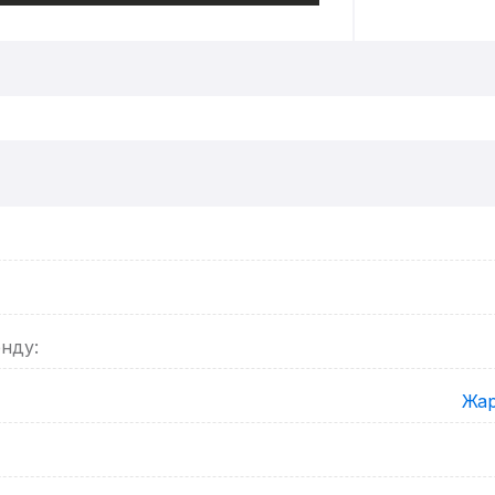
енду:
Жар