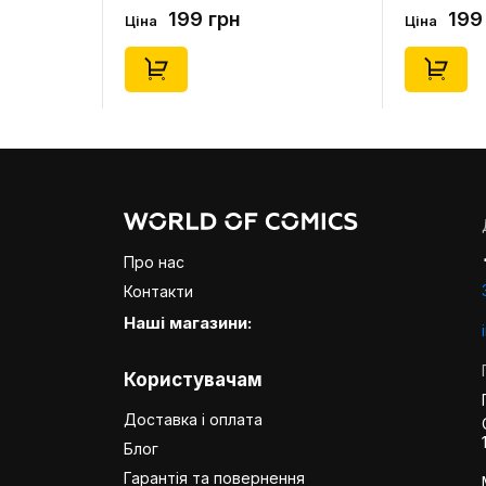
0) (Secret
(Blind Box: 1 з 24), (11550)
46), (15475)
199 грн
199
Ціна
Ціна
Про нас
Контакти
Наші магазини:
Користувачам
Доставка і оплата
Блог
Гарантія та повернення