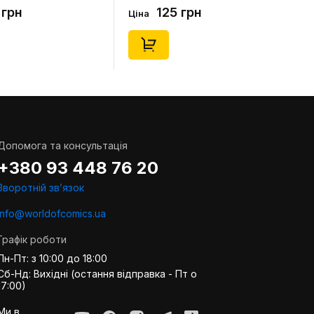
(короткі) (р. 41-46), (91679)
 грн
125 грн
Ціна
Допомога та консультація
+380 93 448 76 20
Зворотній звʼязок
info@worldofcomics.ua
Графік роботи
Пн-Пт: з 10:00 до 18:00
Сб-Нд: Вихідні (остання відправка - Пт о
17:00)
Ми в