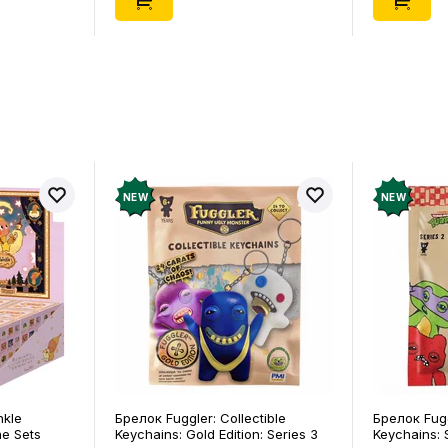
NEW
NEW
nkle
Брелок Fuggler: Collectible
Брелок Fugg
ne Sets
Keychains: Gold Edition: Series 3
Keychains: S