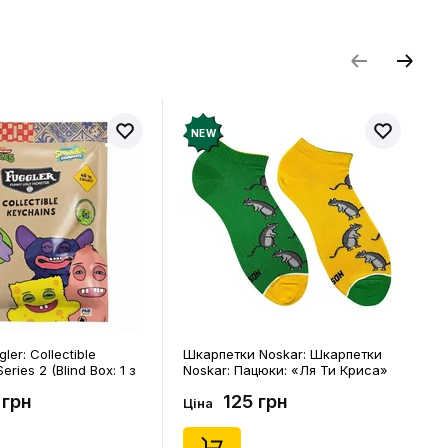
и відгук
NEW
ler: Collectible
Шкарпетки Noskar: Шкарпетки
eries 2 (Blind Box: 1 з
Noskar: Пацюки: «Ля Ти Криса»
(короткі) (р. 41-46), (91679)
 грн
125 грн
Ціна