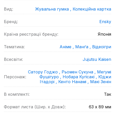
Вид:
Жувальна гумка ,
Колекційна картка
Бренд:
Ensky
Країна реєстрації бренду:
Японія
Тематика:
Аніме ,
Манґа ,
Відеоігри
Всесвіти:
Jujutsu Kaisen
Сатору Годжо ,
Рьомен Сукуна ,
Мегумі
Персонаж:
Фушігуро ,
Нобара Кугісакі ,
Юджи
Ітадорі ,
Кенто Нанамі ,
Макі Зенін
В комплекті:
Так
Формат листа (Шир. х Довж):
63 х 89
мм