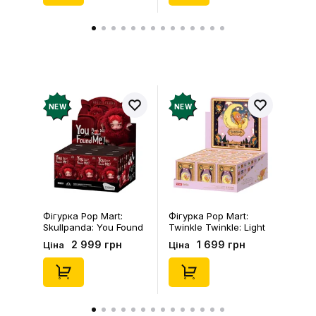
NEW
NEW
Фігурка Pop Mart:
Фігурка Pop Mart:
Skullpanda: You Found
Twinkle Twinkle: Light
Me!: Plush Doll Pendant
Up: Scene Sets Series
2 999 грн
1 699 грн
Ціна
Ціна
Series (Blind Box: 1 з
(Blind Box: 1 з 10)
10) (Secret Edition),
(Secret Edition),
(29347)
(21372)