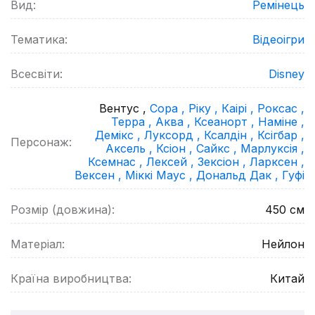
Вид:
Ремінець
Тематика:
Відеоігри
Всесвіти:
Disney
Вентус ,
Сора ,
Ріку ,
Каірі ,
Роксас ,
Терра ,
Аква ,
Ксеанорт ,
Наміне ,
Демікс ,
Луксорд ,
Ксалдін ,
Ксігбар ,
Персонаж:
Аксель ,
Ксіон ,
Сайкс ,
Марлуксія ,
Ксемнас ,
Лексей ,
Зексіон ,
Ларксен ,
Вексен ,
Міккі Маус ,
Дональд Дак ,
Гуфі
Розмір (довжина):
450
см
Матеріал:
Нейлон
Країна виробництва:
Китай