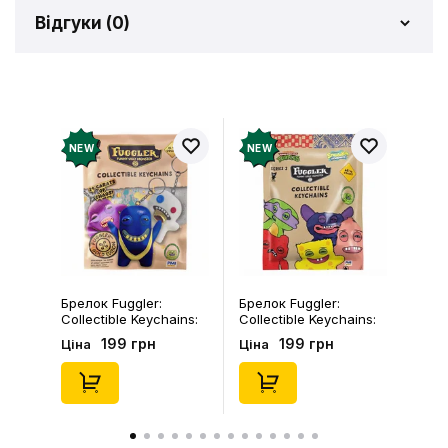
Відгуки (
0
)
Відгуків про товар ще
немає
Додайте відгук і отримайте 50 грн на свій
NEW
NEW
рахунок
Залишити відгук
Брелок Fuggler:
Брелок Fuggler:
Collectible Keychains:
Collectible Keychains:
Gold Edition: Series 3
Series 2 (Blind Box: 1 з
199 грн
199 грн
Ціна
Ціна
(Blind Box: 1 з 24),
46), (15475)
(11550)