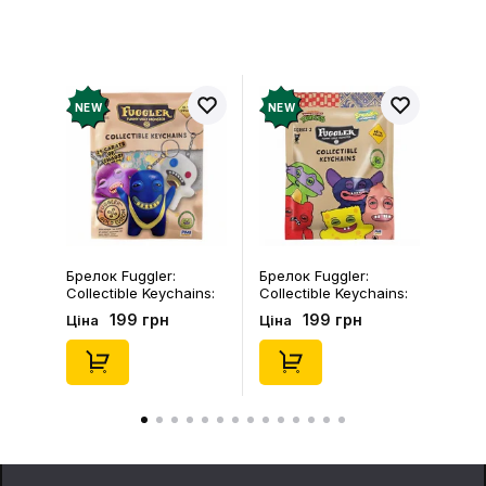
NEW
NEW
Брелок Fuggler:
Брелок Fuggler:
Collectible Keychains:
Collectible Keychains:
Gold Edition: Series 3
Series 2 (Blind Box: 1 з
199 грн
199 грн
Ціна
Ціна
(Blind Box: 1 з 24),
46), (15475)
(11550)