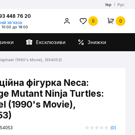
Укр
Рус
93 448 76 20
0
0
ній звʼязок
 10:00 до 18:00
винки
Ексклюзиви
Знижки
Raphael (1990's Movie), (954053)
ційна фігурка Neca:
e Mutant Ninja Turtles:
l (1990's Movie),
53)
54053
(
0
)