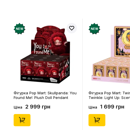
NEW
NEW
Фігурка Pop Mart: Skullpanda: You
Фігурка Pop Mart: Twi
Found Me!: Plush Doll Pendant
Twinkle: Light Up: Sce
Series (Blind Box: 1 з 10) (Secret
Series (Blind Box: 1 з 1
2 999 грн
1 699 грн
Edition), (29347)
Edition), (21372)
Ціна
Ціна