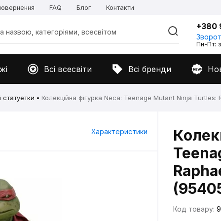
 повернення
FAQ
Блог
Контакти
+380 
Зворот
Пн-Пт: з
жі
Всі всесвіти
Всі бренди
Но
і статуетки
Колекційна фігурка Neca: Teenage Mutant Ninja Turtles: 
Колек
Характеристики
Teenag
Raphae
(9540
Код товару:
9