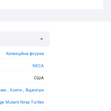
Колекційна фігурка
NECA
США
ьми ,
Книги ,
Відеоігри
ge Mutant Ninja Turtles