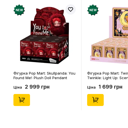
NEW
NEW
Фігурка Pop Mart: Skullpanda: You
Фігурка Pop Mart: Twi
Found Me!: Plush Doll Pendant
Twinkle: Light Up: Sce
Series (Blind Box: 1 з 10) (Secret
Series (Blind Box: 1 з 1
2 999 грн
1 699 грн
Edition), (29347)
Edition), (21372)
Ціна
Ціна