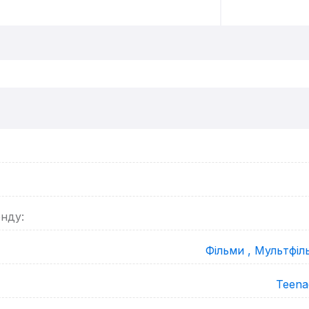
енду:
Фільми ,
Мультфіл
Teena