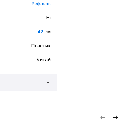
Рафаель
Ні
42
см
Пластик
Китай
и відгук