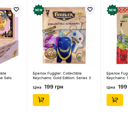
NEW
NEW
nkle
Брелок Fuggler: Collectible
Брелок Fugg
ne Sets
Keychains: Gold Edition: Series 3
Keychains: S
0) (Secret
(Blind Box: 1 з 24), (11550)
46), (15475)
199 грн
199
Ціна
Ціна