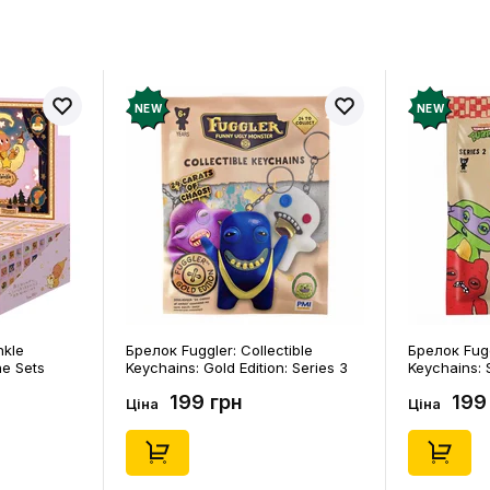
NEW
NEW
nkle
Брелок Fuggler: Collectible
Брелок Fugg
ne Sets
Keychains: Gold Edition: Series 3
Keychains: S
0) (Secret
(Blind Box: 1 з 24), (11550)
46), (15475)
199 грн
199
Ціна
Ціна