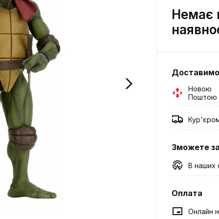
Немає 
наявно
Доставим
Новою
Поштою
Кур'єро
Зможете з
В наших 
Оплата
Онлайн н