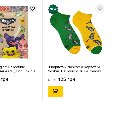
NEW
ler: Collectible
Шкарпетки Noskar: Шкарпетки
eries 2 (Blind Box: 1 з
Noskar: Пацюки: «Ля Ти Криса»
(короткі) (р. 41-46), (91679)
 грн
125 грн
Ціна