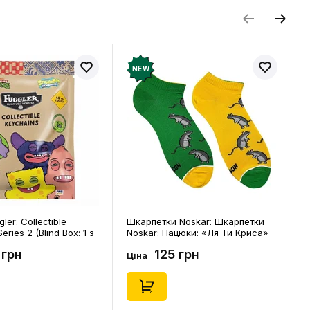
NEW
ler: Collectible
Шкарпетки Noskar: Шкарпетки
eries 2 (Blind Box: 1 з
Noskar: Пацюки: «Ля Ти Криса»
(короткі) (р. 41-46), (91679)
 грн
125 грн
Ціна