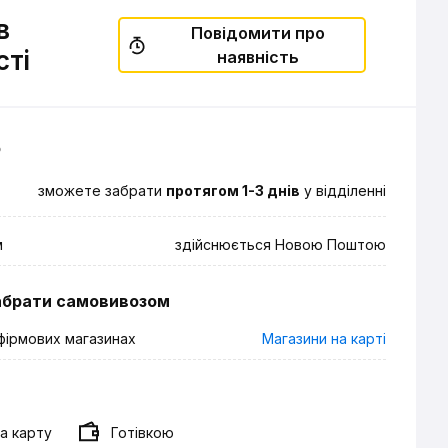
в
Повідомити про
сті
наявність
о
зможете забрати
протягом 1-3 днів
у відділенні
м
здійснюється Новою Поштою
абрати самовивозом
фірмових магазинах
Магазини на карті
а карту
Готівкою