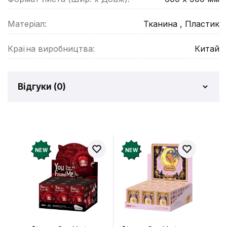
Матеріал:
Тканина , Пластик
Країна виробництва:
Китай
Відгуки (
0
)
Відгуків про товар ще
немає
Додайте відгук і отримайте 50 грн на свій
NEW
NEW
рахунок
Залишити відгук