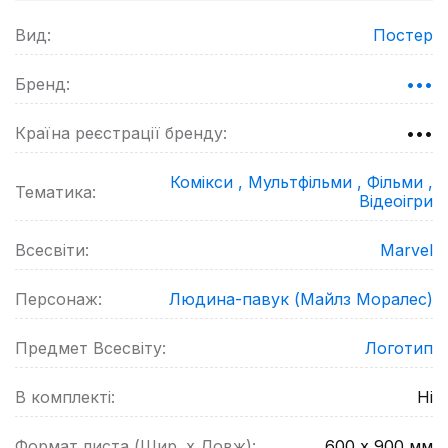
Вид:
Постер
Бренд:
•••
Країна реєстрації бренду:
•••
Комікси ,
Мультфільми ,
Фільми ,
Тематика:
Відеоігри
Всесвіти:
Marvel
Персонаж:
Людина-павук (Майлз Моралес)
Предмет Всесвіту:
Логотип
В комплекті:
Ні
Формат листа (Шир. х Довж):
600 х 900
мм