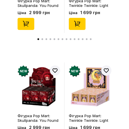
Фігурка Pop Mart:
Фігурка Pop Mart:
Skullpanda: You Found
Twinkle Twinkle: Light
Me!: Plush Doll Pendant
Up: Scene Sets Series
2 999 грн
1 699 грн
Ціна
Ціна
Series (Blind Box: 1 з
(Blind Box: 1 з 10)
10) (Secret Edition),
(Secret Edition),
(29347)
(21372)
NEW
NEW
Фігурка Pop Mart:
Фігурка Pop Mart:
Skullpanda: You Found
Twinkle Twinkle: Light
Me!: Plush Doll Pendant
Up: Scene Sets Series
2 999 грн
1 699 грн
Ціна
Ціна