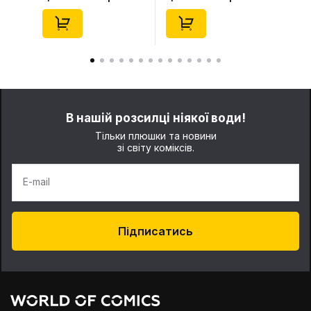
Series (Blind Box: 1 з
(Blind Box: 1 з 10)
10) (Secret Edition),
(Secret Edition),
(29347)
(21372)
В нашій розсилці ніякої води!
Тільки плюшки та новини
зі світу коміксів.
E-mail
Підписатись