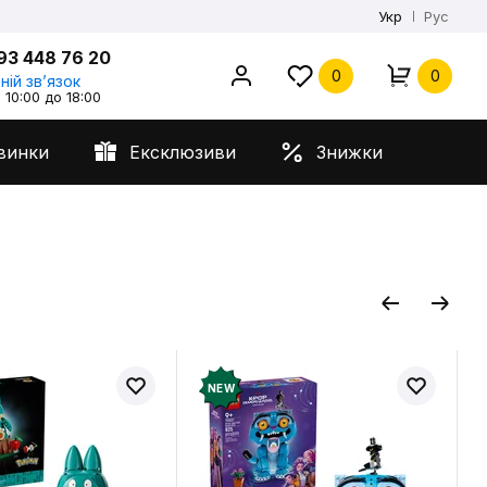
Укр
Рус
93 448 76 20
0
0
ній звʼязок
 10:00 до 18:00
винки
Ексклюзиви
Знижки
NEW