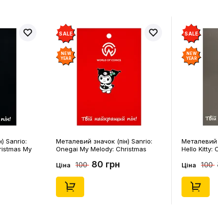
SALE
SALE
NEW
NEW
YEAR
YEAR
) Sanrio:
Металевий значок (пін) Sanrio:
Металевий з
ristmas My
Onegai My Melody: Christmas
Hello Kitty:
Kuromi, (14546)
(14542)
80 грн
100
100
Ціна
Ціна