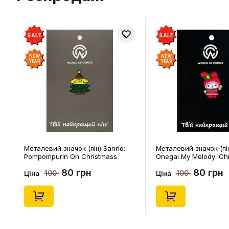
SALE
SALE
NEW
NEW
YEAR
YEAR
Металевий значок (пін) Sanrio:
Металевий значок (пін
Pompompurin On Christmass
Onegai My Melody: Ch
Tree, (14541)
Melody, (14543)
80 грн
80 грн
100
100
Ціна
Ціна