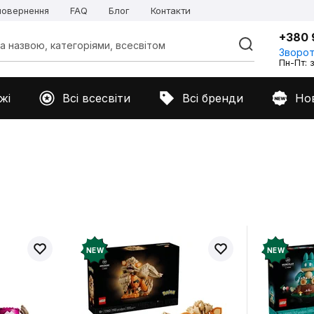
 повернення
FAQ
Блог
Контакти
+380 
Зворот
Пн-Пт: з
жі
Всі всесвіти
Всі бренди
Но
NEW
NEW