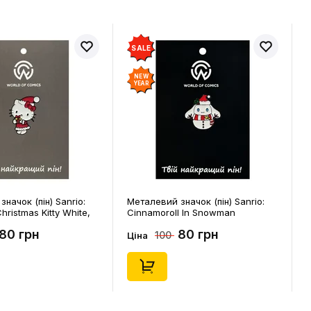
SALE
NEW
YEAR
начок (пін) Sanrio:
Металевий значок (пін) Sanrio:
 Christmas Kitty White,
Cinnamoroll In Snowman
Costume, (14544)
80 грн
80 грн
100
Ціна