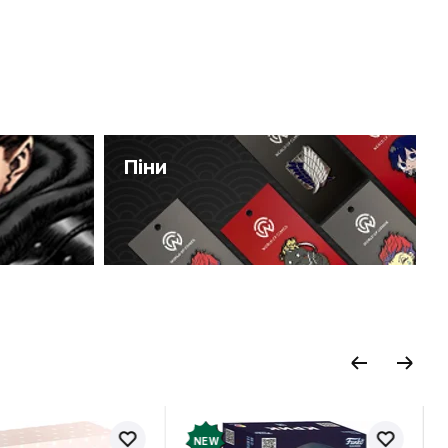
Піни
NEW