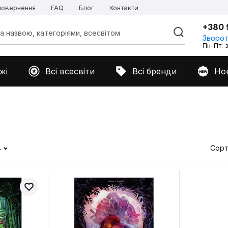
 повернення
FAQ
Блог
Контакти
+380 
Зворот
Пн-Пт: з
жі
Всі всесвіти
Всі бренди
Но
4
Сорт