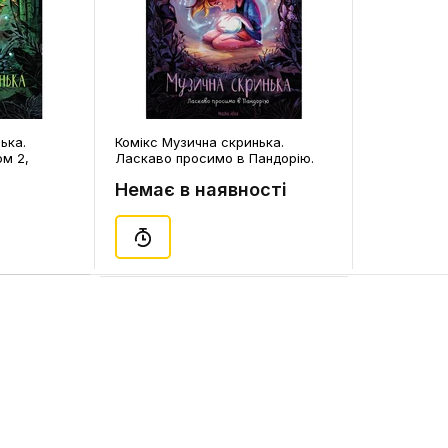
ька.
Комікс Музична скринька.
ом 2,
Ласкаво просимо в Пандорію.
Том 1, (678549)
Немає в наявності