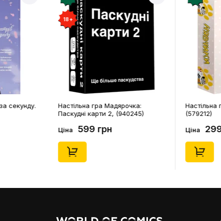
18+
за секунду.
Настільна гра Мадярочка:
Настільна г
Паскудні карти 2, (940245)
(579212)
599 грн
299
Ціна
Ціна