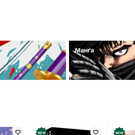
и
Манґа
NEW
NEW