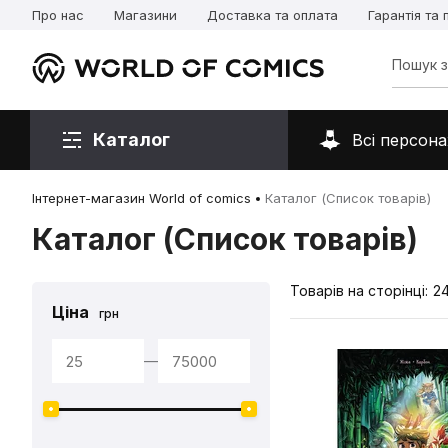
Про нас
Магазини
Доставка та оплата
Гарантія та
Каталог
Всі персона
Інтернет-магазин World of comics
Каталог (Список товарів)
Каталог (Список товарів)
Товарів на сторінці:
2
Ціна
грн
—