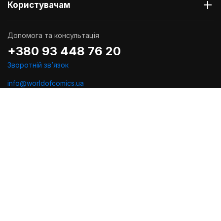
Користувачам
Допомога та консультація
+380 93 448 76 20
Зворотній звʼязок
info@worldofcomics.ua
Графік роботи
Пн-Пт: з 10:00 до 18:00
Сб-Нд: Вихідні (остання відправка - Пт о 17:00)
Ми в соцмережах
Політика конфіденційності
Публiчна оферта
Угода користувача
Проектування та дизайн