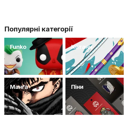
Популярні категорії
Funko
Катани
Манґа
Піни