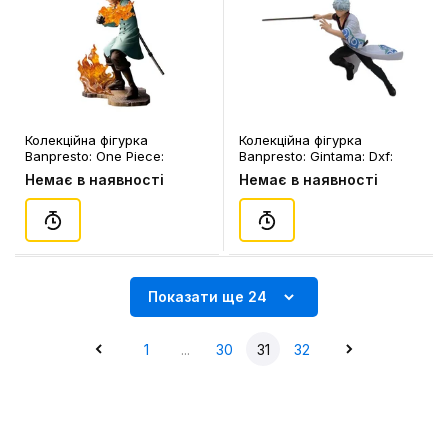
Колекційна фігурка
Колекційна фігурка
Banpresto: One Piece:
Banpresto: Gintama: Dxf:
Stampede: Brotherhood III:
Gintoki Sakata, (170191)
Немає в наявності
Немає в наявності
Sabo, (178999)
Показати ще 24
1
...
30
31
32