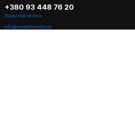
+380 93 448 76 20
Зворотній звʼязок
info@worldofcomics.ua
Графік роботи
Пн-Пт: з 10:00 до 18:00
Сб-Нд: Вихідні (остання відправка - Пт о 17:00)
Ми в соцмережах
Політика конфіденційності
Публiчна оферта
Угода користувача
Проектування та дизайн
Розробка та підтримка
2026 © World of Comics. Всі права захищено.