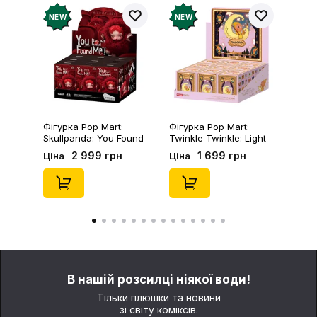
NEW
NEW
Фігурка Pop Mart:
Фігурка Pop Mart:
Skullpanda: You Found
Twinkle Twinkle: Light
Me!: Plush Doll Pendant
Up: Scene Sets Series
2 999 грн
1 699 грн
Ціна
Ціна
Series (Blind Box: 1 з
(Blind Box: 1 з 10)
10) (Secret Edition),
(Secret Edition),
(29347)
(21372)
В нашій розсилці ніякої води!
Тільки плюшки та новини
зі світу коміксів.