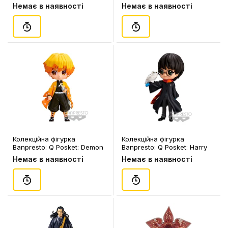
Piece: Chronicle: One Piece:
Hero Academia: Himiko
Немає в наявності
Немає в наявності
Zoro Roronoa, (182354)
Toga, (182385)
Колекційна фігурка
Колекційна фігурка
Banpresto: Q Posket: Demon
Banpresto: Q Posket: Harry
Slayer: Zenitsu Agatsuma,
Potter: Harry Potter, (358940)
Немає в наявності
Немає в наявності
(183825)