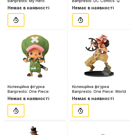
Banpresto: My Hero
Banpresto: DC Comics: Q
Academia: All Might,
Posket Mini Figure: Harley
Немає в наявності
Немає в наявності
(338965)
Quinn, (826773)
Колекційна фігурка
Колекційна фігурка
Banpresto: One Piece:
Banpresto: One Piece: World
Chopper, (339123)
Figure Colosseum: Usopp,
Немає в наявності
Немає в наявності
(852024)