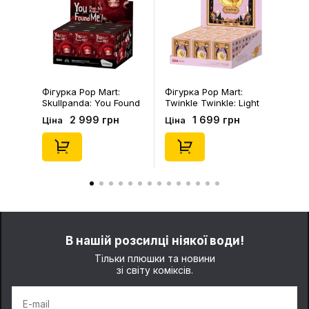
Фігурка Pop Mart:
Фігурка Pop Mart:
Skullpanda: You Found
Twinkle Twinkle: Light
Me!: Plush Doll Pendant
Up: Scene Sets Series
2 999 грн
1 699 грн
Ціна
Ціна
Series (Blind Box: 1 з
(Blind Box: 1 з 10)
10) (Secret Edition),
(Secret Edition),
(29347)
(21372)
В нашій розсилці ніякої води!
Тільки плюшки та новини
зі світу коміксів.
E-mail