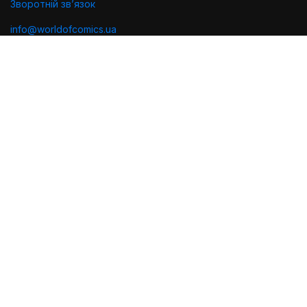
Зворотній звʼязок
info@worldofcomics.ua
Графік роботи
Пн-Пт: з 10:00 до 18:00
Сб-Нд: Вихідні (остання відправка - Пт о 17:00)
Ми в соцмережах
Політика конфіденційності
Публiчна оферта
Угода користувача
Проектування та дизайн
Розробка та підтримка
2026 © World of Comics. Всі права захищено.