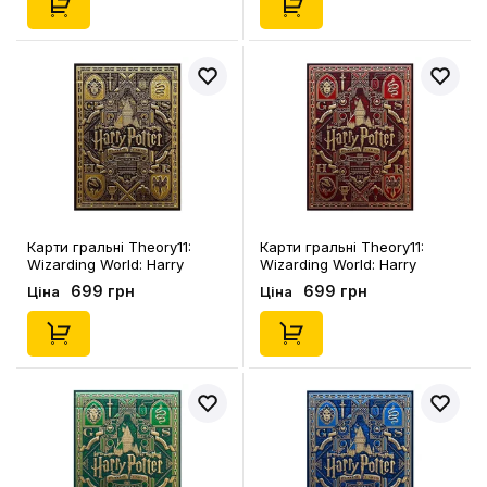
Карти гральні Theory11:
Карти гральні Theory11:
Wizarding World: Harry
Wizarding World: Harry
Potter: Hogwarts: Hufflepuff
Potter: Hogwarts: Gryffindor
699 грн
699 грн
Ціна
Ціна
(Yellow), (120028)
(Red), (120026)