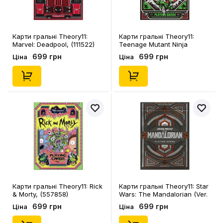
Карти гральні Theory11:
Карти гральні Theory11:
Marvel: Deadpool, (111522)
Teenage Mutant Ninja
Turtles, (557940)
699 грн
699 грн
Ціна
Ціна
Карти гральні Theory11: Rick
Карти гральні Theory11: Star
& Morty, (557858)
Wars: The Mandalorian (Ver.
2), (55797)
699 грн
699 грн
Ціна
Ціна