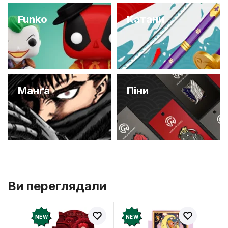
Funko
Катани
Манґа
Піни
Ви переглядали
NEW
NEW