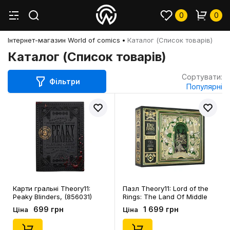
0
0
Інтернет-магазин World of comics
Каталог (Список товарів)
Каталог (Список товарів)
Сортувати:
Фільтри
Популярні
Карти гральні Theory11:
Пазл Theory11: Lord of the
Peaky Blinders, (856031)
Rings: The Land Of Middle
Earth, (111843)
699 грн
1 699 грн
Ціна
Ціна