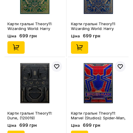
Карти гральні Theory11:
Карти гральні Theory11:
Wizarding World: Harry
Wizarding World: Harry
Potter: Hogwarts: Slytherin
Potter: Hogwarts: Ravenclaw
699 грн
699 грн
Ціна
Ціна
(Green), (120029)
(Blue), (120027)
Карти гральні Theory11:
Карти гральні Theory11:
Dune, (120019)
Marvel (Studios): Spider-Man,
(120018)
699 грн
699 грн
Ціна
Ціна