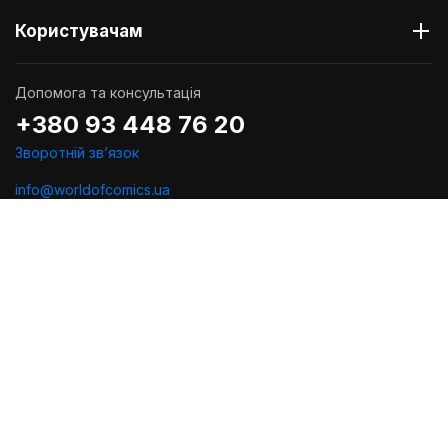
Користувачам
Допомога та консультація
+380 93 448 76 20
Зворотній звʼязок
info@worldofcomics.ua
Графік роботи
Пн-Пт: з 10:00 до 18:00
Сб-Нд: Вихідні (остання відправка - Пт о 17:00)
Ми в соцмережах
Політика конфіденційності
Публiчна оферта
Угода користувача
Проектування та дизайн