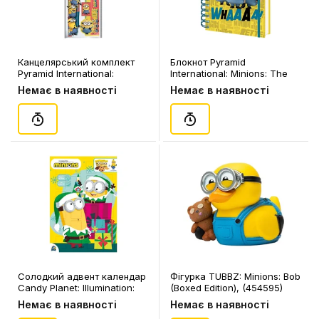
Канцелярський комплект
Блокнот Pyramid
Pyramid International:
International: Minions: The
Minions: The Rise of Gru:
Rise of Gru: «Whaaaa!»,
Немає в наявності
Немає в наявності
«More than a Minion»,
(73169)
(731814)
Солодкий адвент календар
Фігурка TUBBZ: Minions: Bob
Candy Planet: Illumination:
(Boxed Edition), (454595)
Minions, (039020)
Немає в наявності
Немає в наявності