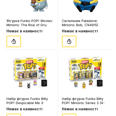
Фігурка Funko POP!: Movies:
Світильник Paladone:
Minions: The Rise of Gru:
Minions: Bob, (744915)
Pajama Bob, (47805)
Немає в наявності
Немає в наявності
Набір фігурок Funko Bitty
Набір фігурок Funko Bitty
POP!: Despicable Me 3:
POP!: Minions: Series 3 (4-
Minions: Series 4 (4-pack /
pack / 3+1 Mystery Bitties),
Немає в наявності
Немає в наявності
3+1 Mystery Bitties),
(730389)
(730389)