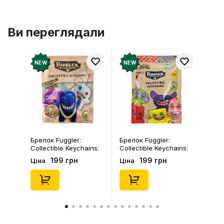
Ви переглядали
NEW
NEW
Брелок Fuggler:
Брелок Fuggler:
Collectible Keychains:
Collectible Keychains:
Gold Edition: Series 3
Series 2 (Blind Box: 1 з
199 грн
199 грн
Ціна
Ціна
(Blind Box: 1 з 24),
46), (15475)
(11550)