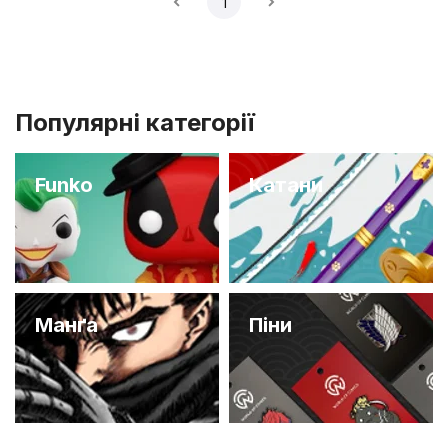
1
Популярні категорії
Funko
Катани
Манґа
Піни