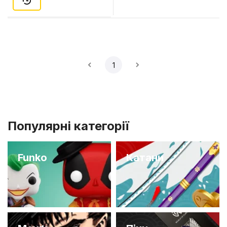
1
Популярні категорії
Funko
Катани