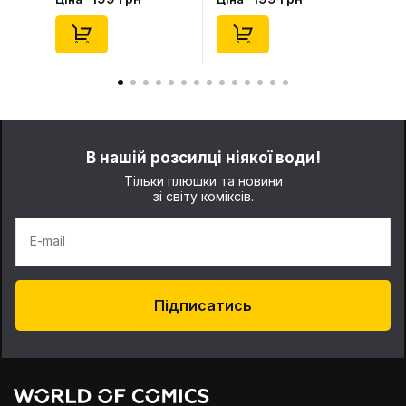
(Blind Box: 1 з 24),
46), (15475)
(11550)
В нашій розсилці ніякої води!
Тільки плюшки та новини
зі світу коміксів.
E-mail
Підписатись