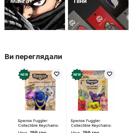
Манґа
Піни
Ви переглядали
NEW
NEW
Брелок Fuggler:
Брелок Fuggler:
Collectible Keychains:
Collectible Keychains:
Gold Edition: Series 3
Series 2 (Blind Box: 1 з
199 грн
199 грн
Ціна
Ціна