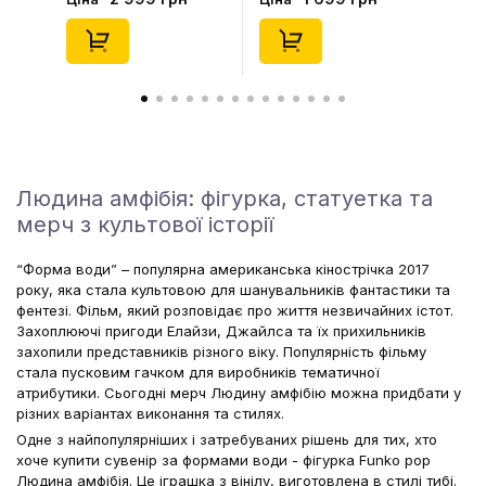
(Blind Box: 1 з 10)
(Blind Box: 1 з 24),
(Secret Edition),
(11550)
(21372)
Людина амфібія: фігурка, статуетка та
мерч з культової історії
“Форма води” – популярна американська кінострічка 2017
року, яка стала культовою для шанувальників фантастики та
фентезі. Фільм, який розповідає про життя незвичайних істот.
Захоплюючі пригоди Елайзи, Джайлса та їх прихильників
захопили представників різного віку. Популярність фільму
стала пусковим гачком для виробників тематичної
атрибутики. Сьогодні мерч Людину амфібію можна придбати у
різних варіантах виконання та стилях.
Одне з найпопулярніших і затребуваних рішень для тих, хто
хоче купити сувенір за формами води - фігурка Funko pop
Людина амфібія. Це іграшка з вінілу, виготовлена в стилі тибі.