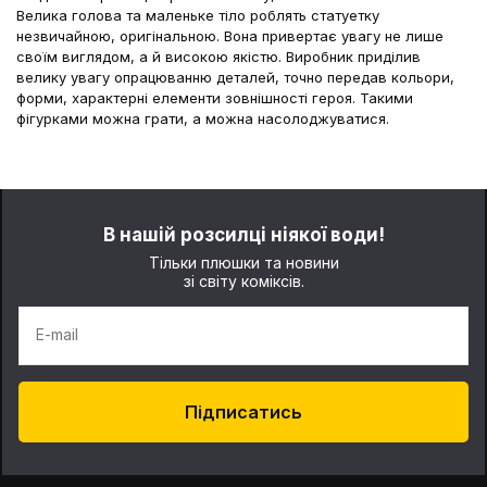
Велика голова та маленьке тіло роблять статуетку
незвичайною, оригінальною. Вона привертає увагу не лише
своїм виглядом, а й високою якістю. Виробник приділив
велику увагу опрацюванню деталей, точно передав кольори,
форми, характерні елементи зовнішності героя. Такими
фігурками можна грати, а можна насолоджуватися.
Крім фігурок Людину амфібію можна купити й інші сувеніри:
одяг та аксесуари з принтами;
предмети домашнього декору;
аксесуари для гаджетів;
В нашій розсилці ніякої води!
ігри.
Тільки плюшки та новини
зі світу коміксів.
Лінійка товарів на тему Людина амфібія включає безліч
стильних товарів, які стануть чудовим доповненням вашої
колекції Мерч. Якщо шукаєте сувенір на подарунок –
E-mail
розгляньте продукцію у гарній упаковці. Це картонні коробки з
яскравим оформленням та прозорим віконцем, через яке
можна розглянути іграшку. Вибір сувенірів справді великий –
ви можете придбати вироби з колекційною цінністю, недорогі
Підписатись
дрібнички, практичні подарунки. Замовити товари можна
онлайн, скориставшись сервісом інтернет-магазину World of
Comics. Доставка продукції здійснюється на всій території