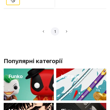
1
Популярні категорії
Funko
Катани