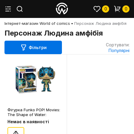
0
0
Інтернет-магазин World of comics
Персонаж Людина амфібія
Персонаж Людина амфібія
Сортувати:
Фільтри
Популярні
Фігурка Funko POP! Movies:
The Shape of Water:
Amphibian Man, (32541)
Немає в наявності