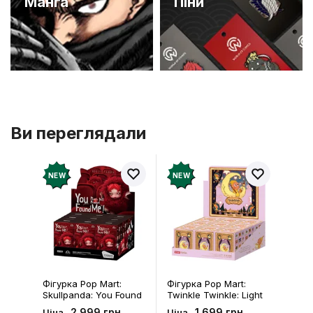
Манґа
Піни
Ви переглядали
NEW
NEW
Фігурка Pop Mart:
Брелок Fuggler:
Twinkle Twinkle: Light
Collectible Keychains:
Up: Scene Sets Series
Gold Edition: Series 3
1 699 грн
199 грн
Ціна
Ціна