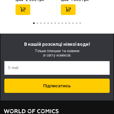
Series (Blind Box: 1 з
(Blind Box: 1 з 10)
10) (Secret Edition),
(Secret Edition),
(29347)
(21372)
В нашій розсилці ніякої води!
Тільки плюшки та новини
зі світу коміксів.
E-mail
Підписатись