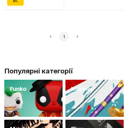
1
Популярні категорії
Funko
Катани