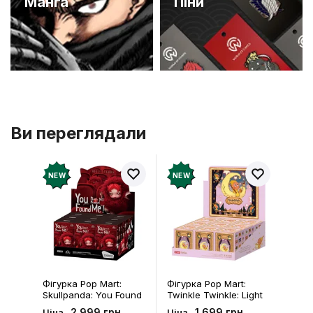
Манґа
Піни
Ви переглядали
NEW
NEW
Фігурка Pop Mart:
Фігурка Pop Mart:
Skullpanda: You Found
Twinkle Twinkle: Light
Me!: Plush Doll Pendant
Up: Scene Sets Series
2 999 грн
1 699 грн
Ціна
Ціна