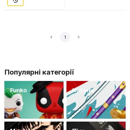
1
Популярні категорії
Funko
Катани