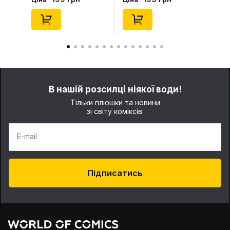
(Blind Box: 1 з 24),
46), (15475)
(11550)
В нашій розсилці ніякої води!
Тільки плюшки та новини
зі світу коміксів.
E-mail
Підписатись