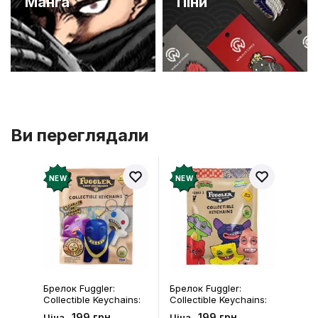
Манґа
Піни
Ви переглядали
NEW
NEW
Брелок Fuggler:
Брелок Fuggler:
Collectible Keychains:
Collectible Keychains:
Gold Edition: Series 3
Series 2 (Blind Box: 1 з
199 грн
199 грн
Ціна
Ціна