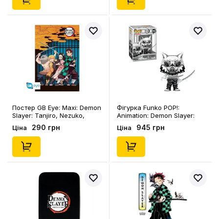
Постер GB Eye: Maxi: Demon
Фігурка Funko POP!:
Slayer: Tanjiro, Nezuko,
Animation: Demon Slayer:
Zenitsu and Inosuke, (74571)
Inosuke Hashibria (Sumi
290 грн
945 грн
Ціна
Ціна
Deco), (90604)