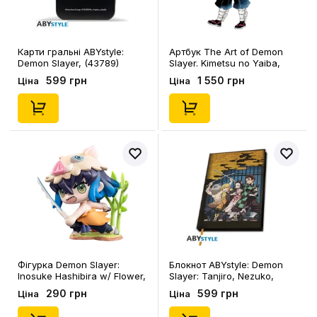
Карти гральні ABYstyle:
Артбук The Art of Demon
Demon Slayer, (43789)
Slayer. Kimetsu no Yaiba,
(734108)
599 грн
1 550 грн
Ціна
Ціна
Фігурка Demon Slayer:
Блокнот ABYstyle: Demon
Inosuke Hashibira w/ Flower,
Slayer: Tanjiro, Nezuko,
(320504)
Inosuke and Zenitsu,
290 грн
599 грн
Ціна
Ціна
(68846)