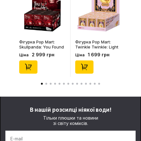
Фігурка Pop Mart:
Брелок Fuggler:
Twinkle Twinkle: Light
Collectible Keychains:
Up: Scene Sets Series
Gold Edition: Series 3
1 699 грн
199 грн
Ціна
Ціна
(Blind Box: 1 з 10)
(Blind Box: 1 з 24),
(Secret Edition),
(11550)
(21372)
В нашій розсилці ніякої води!
Тільки плюшки та новини
зі світу коміксів.
E-mail