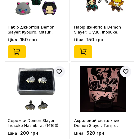
Набір джибітсів Demon
Набір джибітсів Demon
Slayer: Kyojuro, Mitsuri,
Slayer: Giyuu, Inosuke,
Inosuke and Shinobu, (6423)
Nezuko, Tanjiro and Zenitsu,
150 грн
150 грн
Ціна
Ціна
(6421)
Сережки Demon Slayer:
Акриловий світильник
Inosuke Hashibira, (14163)
Demon Slayer: Tanjiro,
Zenitsu, Inosuke (Eyes),
200 грн
520 грн
Ціна
Ціна
(44689)