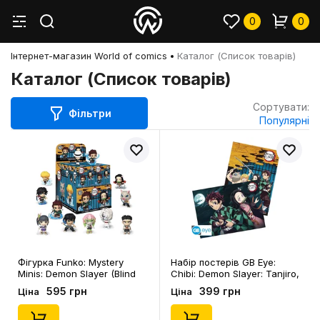
0
0
Інтернет-магазин World of comics
Каталог (Список товарів)
Каталог (Список товарів)
Сортувати:
Фільтри
Популярні
Фігурка Funko: Mystery
Набір постерів GB Eye:
Minis: Demon Slayer (Blind
Chibi: Demon Slayer: Tanjiro,
Box: 1 з 12), (62094)
Nezuko, Inosuke and
595 грн
399 грн
Ціна
Ціна
Zenitsu, (62790)