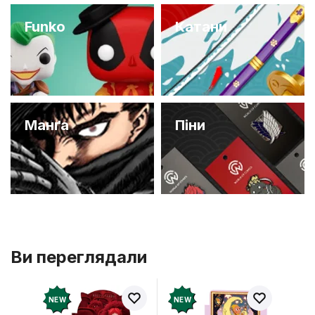
Funko
Катани
Манґа
Піни
Ви переглядали
NEW
NEW