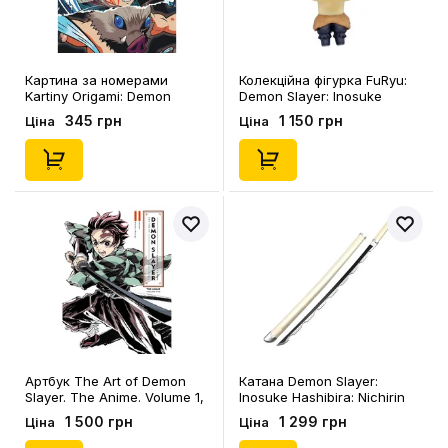
Картина за номерами
Колекційна фігурка FuRyu:
Kartiny Origami: Demon
Demon Slayer: Inosuke
Slayer: Zenitsu, Tanjiro and
Hashibira (Shrimp Tempura),
345 грн
1 150 грн
Ціна
Ціна
Inosuke, (3409)
(776498)
Артбук The Art of Demon
Катана Demon Slayer:
Slayer. The Anime. Volume 1,
Inosuke Hashibira: Nichirin
(739011)
Katana, (292599)
1 500 грн
1 299 грн
Ціна
Ціна