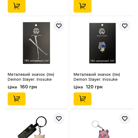
Металевий значок (пін)
Металевий значок (пін)
Demon Slayer: Inosuke
Demon Slayer: Inosuke
Hashibira: Nichirin Katanas,
Hashibira (Chibi), (13499)
160 грн
120 грн
Ціна
Ціна
(13797)