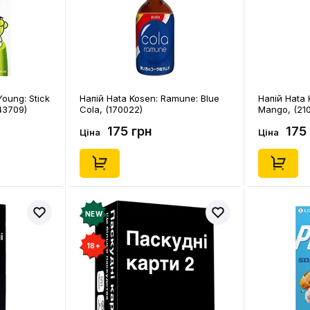
oung: Stick
Напій Hata Kosen: Ramune: Blue
Напій Hata
43709)
Cola, (170022)
Mango, (210
175 грн
175
Ціна
Ціна
NEW
18+