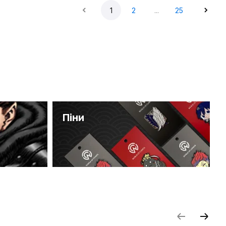
1
2
...
25
Піни