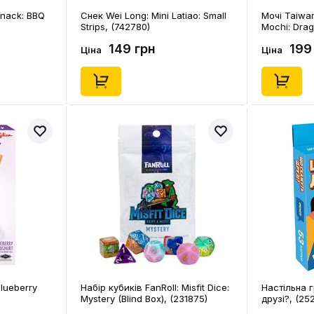
nack: BBQ
Снек Wei Long: Mini Latiao: Small
Мочі Taiwan
Strips, (742780)
Mochi: Drago
149 грн
199
Ціна
Ціна
Blueberry
Набір кубиків FanRoll: Misfit Dice:
Настільна 
Mystery (Blind Box), (231875)
друзі?, (25