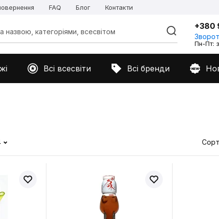
 повернення
FAQ
Блог
Контакти
+380 
Зворот
Пн-Пт: з
жі
Всі всесвіти
Всі бренди
Но
4
Сорт