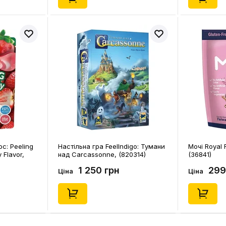
c: Peeling
Настільна гра FeelIndigo: Тумани
Мочі Royal 
 Flavor,
над Carcassonne, (820314)
(36841)
1 250 грн
299
Ціна
Ціна