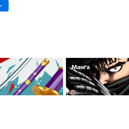
и
Манґа