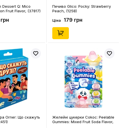
 Dessert Q: Mico
Печиво Glico: Pocky: Strawberry
n Fruit Flavor, (37817)
Peach, (1258)
 грн
179 грн
Ціна
гра Orner: Що скажуть
Желейні цукерки Cokoc: Peelable
2451)
Gummies: Mixed Fruit Soda Flavor,
(903049)