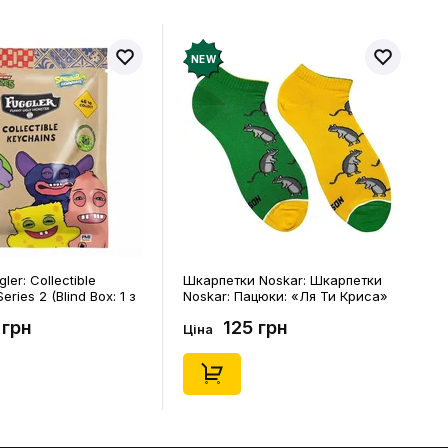
NEW
 Noskar: Шкарпетки
Шкарпетки Noskar: Шкарпетки
ацюки: «Ля Ти Криса»
Noskar: Пацюки: «Ля Ти Криса»
р. 41-46), (91679)
(короткі) (р. 36-40), (91678)
 грн
125 грн
Ціна