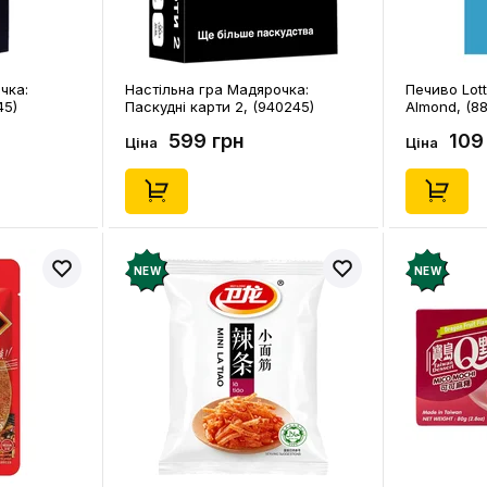
чка:
Настільна гра Мадярочка:
Печиво Lott
45)
Паскудні карти 2, (940245)
Almond, (88
599 грн
109
Ціна
Ціна
NEW
NEW