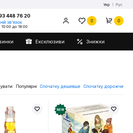
Укр
Рус
93 448 76 20
0
0
ній звʼязок
 10:00 до 18:00
винки
Ексклюзиви
Знижки
увати:
Популярні
Спочатку дешевше
Спочатку дорожче
NEW