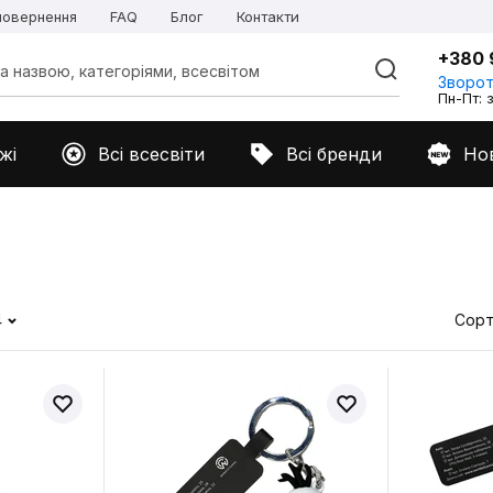
 повернення
FAQ
Блог
Контакти
+380 
Зворот
Пн-Пт: з
жі
Всі всесвіти
Всі бренди
Но
4
Сорт