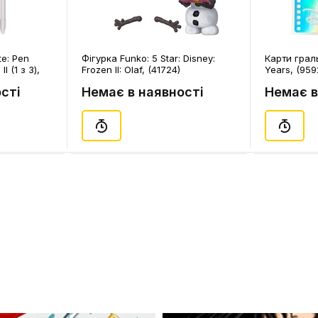
te: Pen
Фігурка Funko: 5 Star: Disney:
Карти граль
I (1 з 3),
Frozen II: Olaf, (41724)
Years, (959
сті
Немає в наявності
Немає в