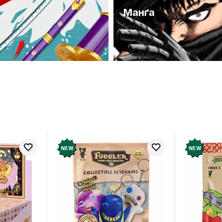
и
Манґа
NEW
NEW