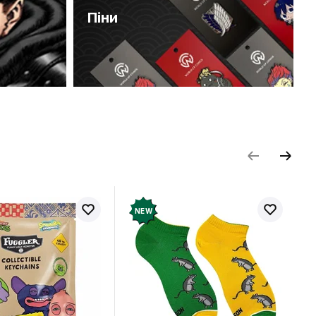
Піни
NEW