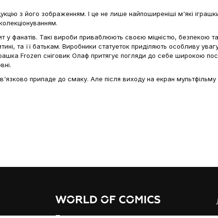
укцію з його зображенням. І це не лише найпоширеніші м'які іграш
 колекціонуванням.
ит у фанатів. Такі вироби приваблюють своєю міцністю, безпекою т
дитині, та її батькам. Виробники статуеток приділяють особливу ува
 Іграшка Frozen сніговик Олаф притягує погляди до себе широкою п
вні.
зково припаде до смаку. Але після виходу на екран мультфільму у
одорожами дівчаток та їхнього друга. В епізодах мультиплікаційного
и знайшли відображення у фігурках та статуетках, одязі та домашньо
е якісні довговічні матеріали. Покупці можуть бути впевнені у висо
ого персонажа мультфільму – запрошуємо вас до каталогу інтернет-
Про нас