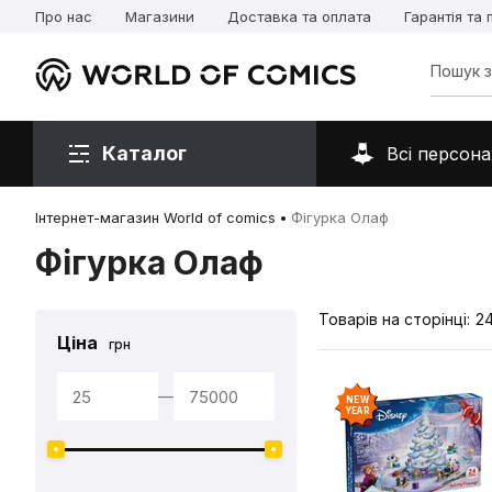
Про нас
Магазини
Доставка та оплата
Гарантія та
Каталог
Всі персона
Інтернет-магазин World of comics
Фігурка Олаф
Фігурка Олаф
Товарів на сторінці:
2
Ціна
грн
—
NEW
YEAR