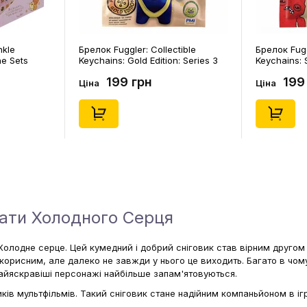
nkle
Брелок Fuggler: Collectible
Брелок Fugg
ne Sets
Keychains: Gold Edition: Series 3
Keychains: S
0) (Secret
(Blind Box: 1 з 24), (11550)
46), (15475)
199 грн
199
Ціна
Ціна
нати Холодного Серця
Холодне серце. Цей кумедний і добрий сніговик став вірним другом
корисним, але далеко не завжди у нього це виходить. Багато в чом
найяскравіші персонажі найбільше запам'ятовуються.
 мультфільмів. Такий сніговик стане надійним компаньйоном в ігра