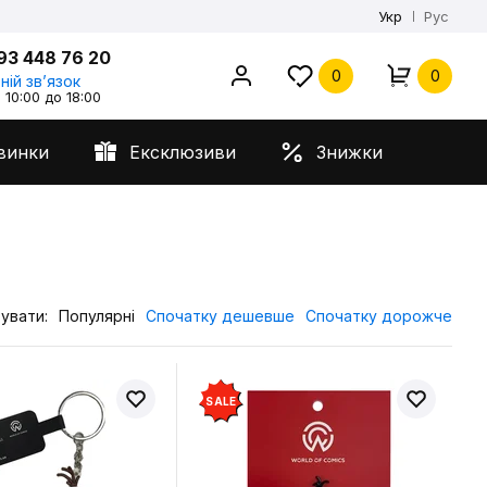
Укр
Рус
93 448 76 20
0
0
ній звʼязок
 10:00 до 18:00
винки
Ексклюзиви
Знижки
увати:
Популярні
Спочатку дешевше
Спочатку дорожче
SALE