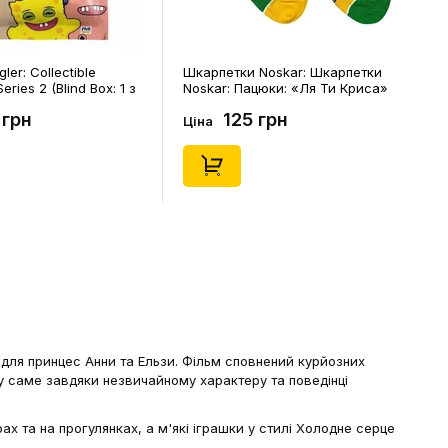
ler: Collectible
Шкарпетки Noskar: Шкарпетки
eries 2 (Blind Box: 1 з
Noskar: Пацюки: «Ля Ти Криса»
(короткі) (р. 41-46), (91679)
 грн
125 грн
Ціна
 для принцес Анни та Ельзи. Фільм сповнений курйозних
у саме завдяки незвичайному характеру та поведінці
х та на прогулянках, а м'які іграшки у стилі Холодне серце