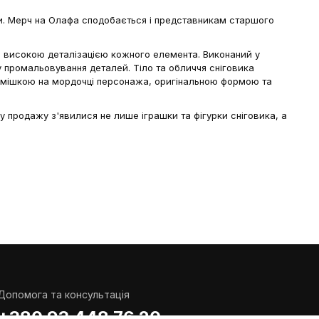
ки. Мерч на Олафа сподобається і представникам старшого
а високою деталізацією кожного елемента. Виконаний у
гу промальовування деталей. Тіло та обличчя сніговика
осмішкою на мордочці персонажа, оригінальною формою та
 продажу з'явилися не лише іграшки та фігурки сніговика, а
 фільму з'являється чимало цікавих героїв. Батьки принцес,
му декорі.
кому рівні товару та в тому, що його вартість не завищена.
магазину World of Comics, на сторінках якого знайшлося
Допомога та консультація
+380 93 448 76 20