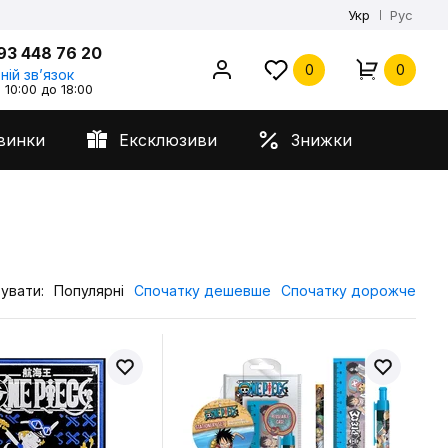
Укр
Рус
93 448 76 20
0
0
ній звʼязок
 10:00 до 18:00
винки
Ексклюзиви
Знижки
увати:
Популярні
Спочатку дешевше
Спочатку дорожче