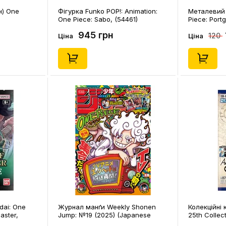
н) One
Фігурка Funko POP!: Animation:
Металевий 
One Piece: Sabo, (54461)
Piece: Portg
(10567)
945 грн
120
Ціна
Ціна
dai: One
Журнал манґи Weekly Shonen
Колекційні 
aster,
Jump: №19 (2025) (Japanese
25th Collec
Edition), (330459)
(721816)