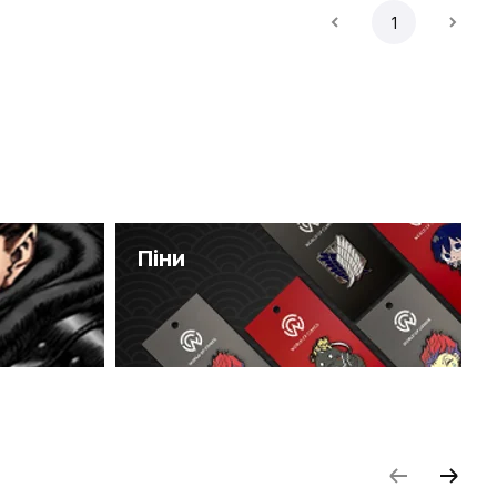
1
Піни