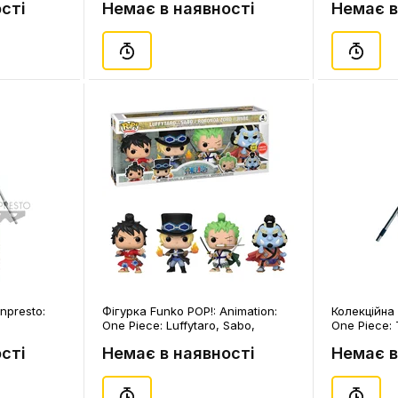
сті
Немає в наявності
Немає в
npresto:
Фігурка Funko POP!: Animation:
Колекційна 
One Piece: Luffytaro, Sabo,
One Piece: 
 (397550)
Roronoa Zoro and Jinbe (4-Рack)
(888102)
сті
Немає в наявності
Немає в
(GameStop Exclusive) (Glows in
the Dark), (691079)