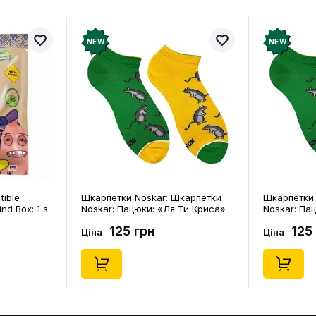
NEW
N
oskar: Шкарпетки
Шкарпетки Noskar: Шкарпетки
Шк
ки: «Ля Ти Криса»
Noskar: Пацюки: «Ля Ти Криса»
No
41-46), (91679)
(короткі) (р. 36-40), (91678)
(ко
рн
125 грн
Ціна
Ці