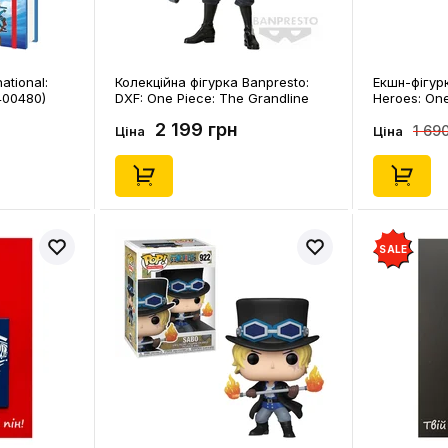
ational:
Колекційна фігурка Banpresto:
Екшн-фігур
1400480)
DXF: One Piece: The Grandline
Heroes: One
Series: Extra: Sabo, (286908)
(370092)
2 199 грн
1 69
Ціна
Ціна
SALE