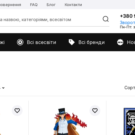
 повернення
FAQ
Блог
Контакти
+380 
Зворот
Пн-Пт: з
жі
Всі всесвіти
Всі бренди
Но
4
Сорт