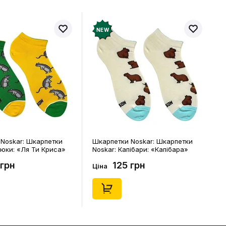
EW
NEW
арпетки Noskar: Шкарпетки
Шкарпетки Noskar: Шкарпетки
skar: Капібари: «Капібара»
Noskar: Капібари: «Капібара»
роткі) (р. 41-46), (91677)
(короткі) (р. 36-40), (91676)
125 грн
125 грн
на
Ціна