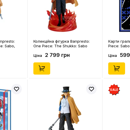
npresto:
Колекційна фігурка Banpresto:
Карти граль
ce: Sabo,
One Piece: The Shukko: Sabo
Piece: Sabo
(Logia), (290929)
2 799 грн
599
Ціна
Ціна
SALE