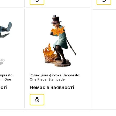
npresto:
Колекційна фігурка Banpresto:
um: One
One Piece: Stampede:
Brotherhood III: Sabo, (178999)
сті
Немає в наявності