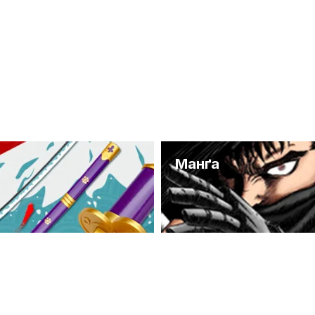
и
Манґа