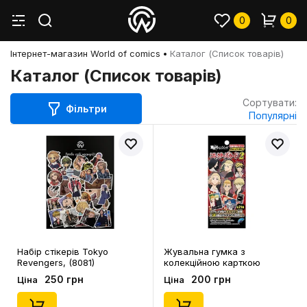
0
0
Інтернет-магазин World of comics
Каталог (Список товарів)
Каталог (Список товарів)
Сортувати:
Фільтри
Популярні
Набір стікерів Tokyo
Жувальна гумка з
Revengers, (8081)
колекційною карткою
Kodansha: Tokyo Revengers
250 грн
200 грн
Ціна
Ціна
(Vol. 2), (21039)