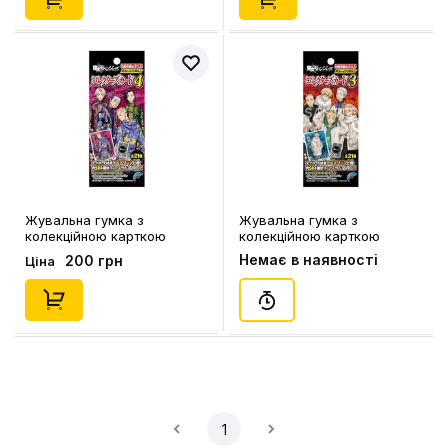
Жувальна гумка з
Жувальна гумка з
колекційною карткою
колекційною карткою
Kodansha: Tokyo Revengers
Kodansha: Tokyo Revengers
Немає в наявності
200 грн
Ціна
(Vol. 4), (210483)
(Vol. 3), (210469)
1