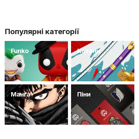
Популярні категорії
Funko
Катани
Манґа
Піни