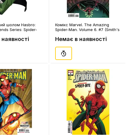
ний шолом Hasbro:
Комікс Marvel. The Amazing
ends Series: Spider-
Spider-Man. Volume 6. #7 (Smith's
y Home: Green Goblin:
Cover), (202721)
 наявності
Немає в наявності
Helmet, (246172)