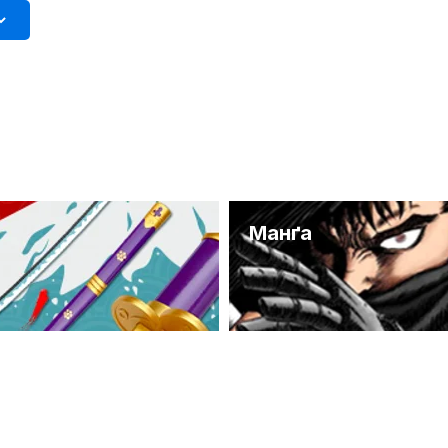
и
Манґа