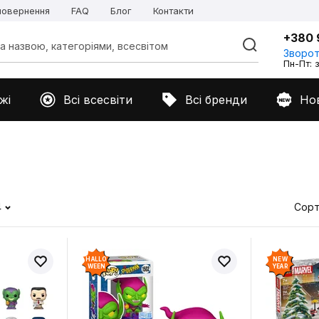
 повернення
FAQ
Блог
Контакти
+380 
Зворот
Пн-Пт: з
жі
Всі всесвіти
Всі бренди
Но
4
Сорт
HALLO
NEW
WEEN
YEAR