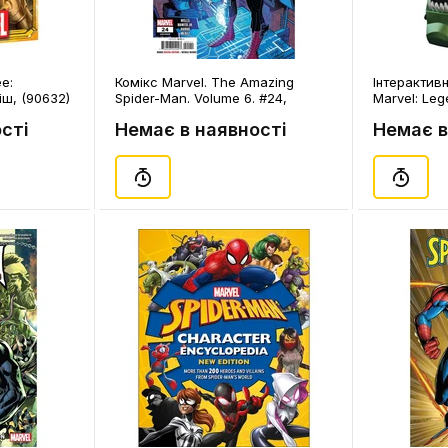
e:
Комікс Marvel. The Amazing
Інтерактив
іш, (90632)
Spider-Man. Volume 6. #24,
Marvel: Leg
(200300)
Man: No Wa
сті
Немає в наявності
Немає в
Electronic 