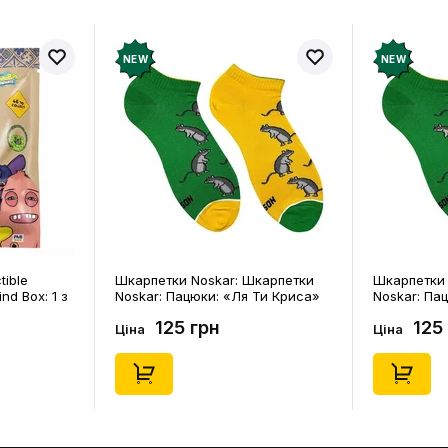
NEW
NEW
Шкарпетки
Шкарпетки Noskar: Шкарпетки
Шкарпетк
я Ти Криса»
Noskar: Пацюки: «Ля Ти Криса»
Noskar: К
(91679)
(короткі) (р. 36-40), (91678)
(короткі) (
125 грн
12
Ціна
Ціна