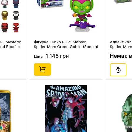
P!: Mystery:
Фігурка Funko POP!: Marvel:
Адвент кал
nd Box: 1 з
Spider-Man: Green Goblin (Special
Spider-Man:
Edition), (85187)
1 145 грн
Немає в
Ціна