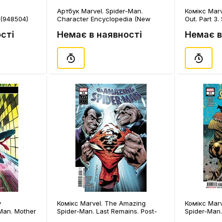
Артбук Marvel. Spider-Man.
Комікс Marv
, (948504)
Character Encyclopedia (New
Out. Part 3.
Edition), (574027)
Volume 4. #
сті
Немає в наявності
Немає в
y
Комікс Marvel. The Amazing
Комікс Mar
Man. Mother
Spider-Man. Last Remains. Post-
Spider-Man.
 2. #1,
Mortem. Part 1. Volume 5. #56,
Volume 5. #