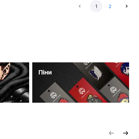
1
2
Піни