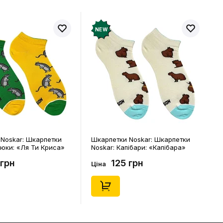
NEW
и Noskar: Шкарпетки
Шкарпетки Noskar: Шкарпетки
апібари: «Капібара»
Noskar: Капібари: «Капібара»
р. 41-46), (91677)
(короткі) (р. 36-40), (91676)
5 грн
125 грн
Ціна