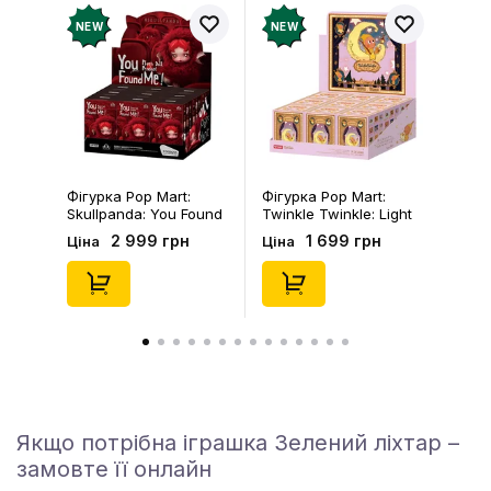
NEW
NEW
Фігурка Pop Mart:
Брелок Fuggler:
Twinkle Twinkle: Light
Collectible Keychains:
Up: Scene Sets Series
Gold Edition: Series 3
1 699 грн
199 грн
Ціна
Ціна
(Blind Box: 1 з 10)
(Blind Box: 1 з 24),
(Secret Edition),
(11550)
(21372)
Якщо потрібна іграшка Зелений ліхтар –
замовте її онлайн