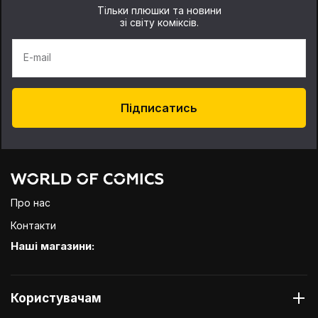
Окрім фігурок та статуеток виробник пропонує й іншу
Тільки плюшки та новини
продукцію на мотиви Зеленого ліхтаря. Це одяг, аксесуари,
зі світу коміксів.
брелоки, піктограми, посуд, комікси, артбуки. Вибирайте на
власний смак.
E-mail
Найбільший попит мають статуетки з деталізацією. Кожна така
іграшка – точна копія персонажа лише невеликого розміру.
Можна розглянути руки, стиснуті в кулаки, рукавички, емоції
на обличчі, пози. Виробники суворо дотримуються масштабу
Підписатись
та пропорції. У каталозі інтернет-магазину World of Comics ви
знайдете фігурки у фірмових коробках на подарунок та
недорогі іграшки для ігор та колекціонування. Замовляйте
онлайн – здійснюється доставка продукції по всій території
України.
Про нас
Контакти
Наші магазини:
Користувачам