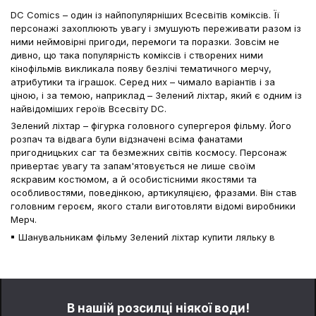
DC Comics – один із найпопулярніших Всесвітів коміксів. Її
персонажі захоплюють увагу і змушують переживати разом із
ними неймовірні пригоди, перемоги та поразки. Зовсім не
дивно, що така популярність коміксів і створених ними
кінофільмів викликала появу безлічі тематичного мерчу,
атрибутики та іграшок. Серед них – чимало варіантів і за
ціною, і за темою, наприклад – Зелений ліхтар, який є одним із
найвідоміших героїв Всесвіту DC.
Зелений ліхтар – фігурка головного супергероя фільму. Його
розпач та відвага були відзначені всіма фанатами
пригодницьких саг та безмежних світів космосу. Персонаж
привертає увагу та запам'ятовується не лише своїм
яскравим костюмом, а й особистісними якостями та
особливостями, поведінкою, артикуляцією, фразами. Він став
головним героєм, якого стали виготовляти відомі виробники
Мерч.
Шанувальникам фільму Зелений ліхтар купити ляльку в
Україні можна в різних варіантах виконання:
колекційні статуетки з вінілу з високою деталізацією;
фігурки із пластику за доступною ціною;
м'які іграшки для малюків.
В нашій розсилці ніякої води!