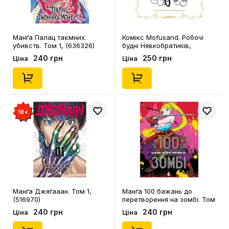
Манґа Палац таємних
Комікс Mofusand. Робочі
убивств. Том 1, (636326)
будні Нявкобратиків,
(168889)
240 грн
250 грн
Ціна
Ціна
18+
Манґа Джяґааан. Том 1,
Манґа 100 бажань до
(516970)
перетворення на зомбі. Том
6, (636302)
240 грн
240 грн
Ціна
Ціна