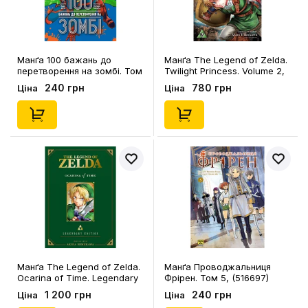
Манґа 100 бажань до
Манґа The Legend of Zelda.
перетворення на зомбі. Том
Twilight Princess. Volume 2,
2, (396695)
(596563)
240 грн
780 грн
Ціна
Ціна
Манґа The Legend of Zelda.
Манґа Проводжальниця
Ocarina of Time. Legendary
Фрірен. Том 5, (516697)
Edition. Volume 1, (589596)
1 200 грн
240 грн
Ціна
Ціна