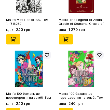
Манґа Моб Психо 100. Том
Манґа The Legend of Zelda.
1, (516260)
Oracle of Seasons. Oracle of
Ages. Legendary Edition.
240 грн
1 270 грн
Ціна
Ціна
Volume 2, (589602)
Манґа 100 бажань до
Манґа 100 бажань до
перетворення на зомбі. Том
перетворення на зомбі. Том
5, (516758)
4, (516277)
240 грн
240 грн
Ціна
Ціна