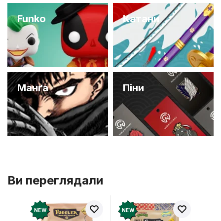
Funko
Катани
Манґа
Піни
Ви переглядали
NEW
NEW