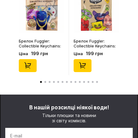
Брелок Fuggler:
Шкарпетки Noskar:
Collectible Keychains:
Шкарпетки Noskar:
Series 2 (Blind Box: 1 з
Пацюки: «Ля Ти
199 грн
125 грн
Ціна
Ціна
46), (15475)
Криса» (короткі) (р.
41-46), (91679)
В нашій розсилці ніякої води!
Тільки плюшки та новини
зі світу коміксів.
E-mail