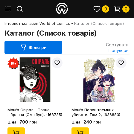
0
0
Інтернет-магазин World of comics
Каталог (Список товарів)
Каталог (Список товарів)
Сортувати:
Фільтри
Популярні
18+
Манґа Спіраль. Повне
Манґа Палац таємних
зібрання (Омнібус), (168735)
убивств. Том 2, (636883)
700 грн
240 грн
Ціна
Ціна